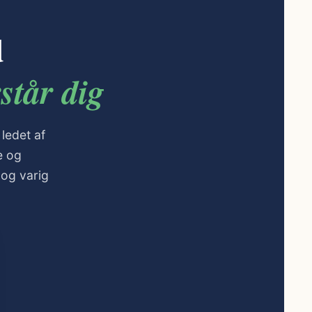
d
står dig
 ledet af
e og
 og varig