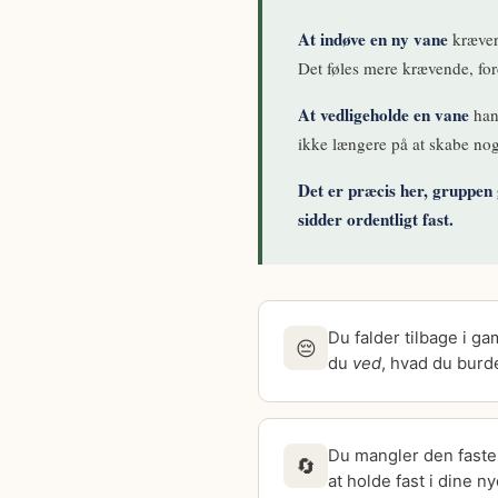
At indøve en ny vane
kræver
Det føles mere krævende, fo
At vedligeholde en vane
hand
ikke længere på at skabe noget
Det er præcis her, gruppen 
sidder ordentligt fast.
Du falder tilbage i g
😔
du
ved
, hvad du burd
Du mangler den faste 
🔄
at holde fast i dine n