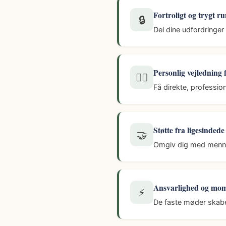
Fortroligt og trygt r
🔒
Del dine udfordringer o
Personlig vejledning 
👩‍⚕️
Få direkte, profession
Støtte fra ligesindede
🤝
Omgiv dig med mennesk
Ansvarlighed og mo
⚡
De faste møder skabe