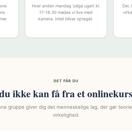
sive
Hver anden mandag (ulige uger) kl.
Del, 
re.
17-18.30 mødes vi live med
virk
mmer
kamera. Intet bliver optaget.
DET FÅR DU
 du ikke kan få fra et onlinekur
ne gruppe giver dig det menneskelige lag, der gør teorien
virkelighed.