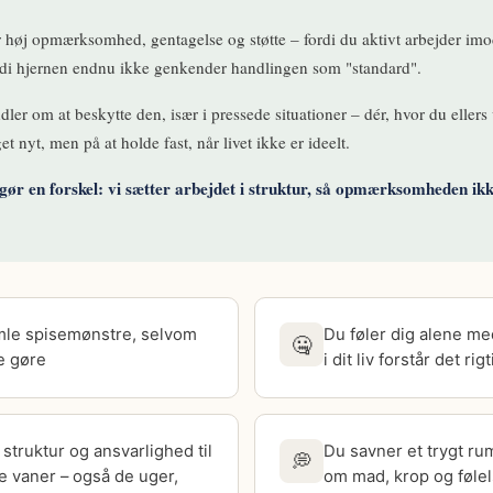
 høj opmærksomhed, gentagelse og støtte – fordi du aktivt arbejder imo
rdi hjernen endnu ikke genkender handlingen som "standard".
ler om at beskytte den, især i pressede situationer – dér, hvor du ellers 
 nyt, men på at holde fast, når livet ikke er ideelt.
gør en forskel: vi sætter arbejdet i struktur, så opmærksomheden ikk
amle spisemønstre, selvom
Du føler dig alene me
🤐
e gøre
i dit liv forstår det rigt
struktur og ansvarlighed til
Du savner et trygt ru
💭
ye vaner – også de uger,
om mad, krop og følel