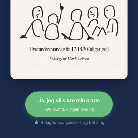
Ja, jeg vil sikre min plads
799 kr./md. – ingen binding
14 dages opsigelse · Tryg betaling