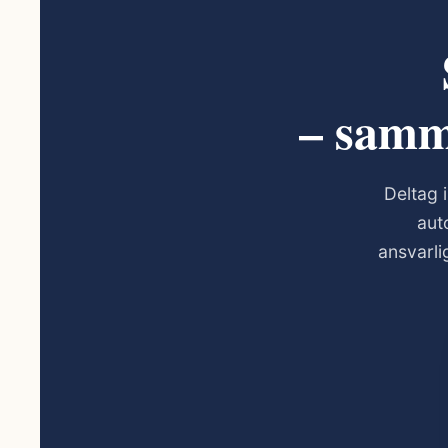
– samm
Deltag i
aut
ansvarli