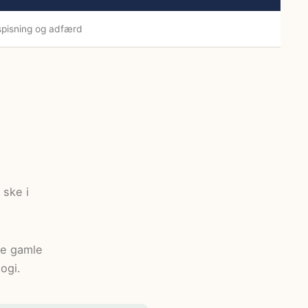
spisning og adfærd
 ske i
de gamle
ogi.