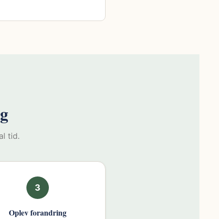
ng
l tid.
3
Oplev forandring