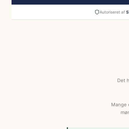
Autoriseret af
S
Det h
Mange o
møn