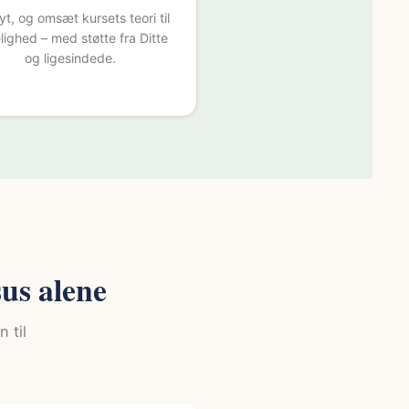
lyt, og omsæt kursets teori til
elighed – med støtte fra Ditte
og ligesindede.
sus alene
 til