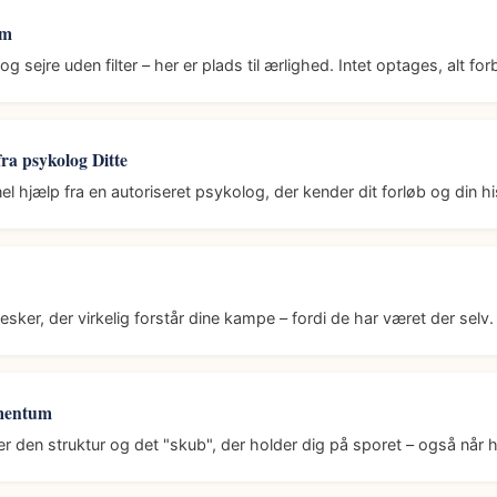
um
g sejre uden filter – her er plads til ærlighed. Intet optages, alt for
fra psykolog Ditte
el hjælp fra en autoriseret psykolog, der kender dit forløb og din hi
er, der virkelig forstår dine kampe – fordi de har været der selv.
mentum
r den struktur og det "skub", der holder dig på sporet – også når 