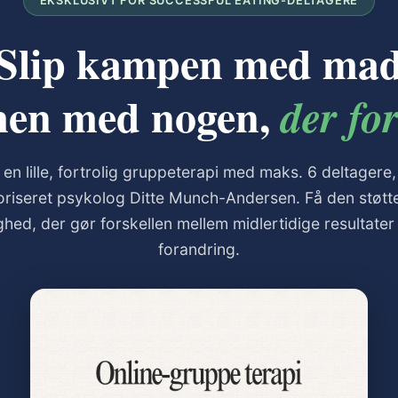
EKSKLUSIVT FOR SUCCESSFUL EATING-DELTAGERE
Slip kampen med ma
en med nogen,
der for
 en lille, fortrolig gruppeterapi med maks. 6 deltagere,
oriseret psykolog Ditte Munch-Andersen. Få den støtt
ghed, der gør forskellen mellem midlertidige resultater
forandring.