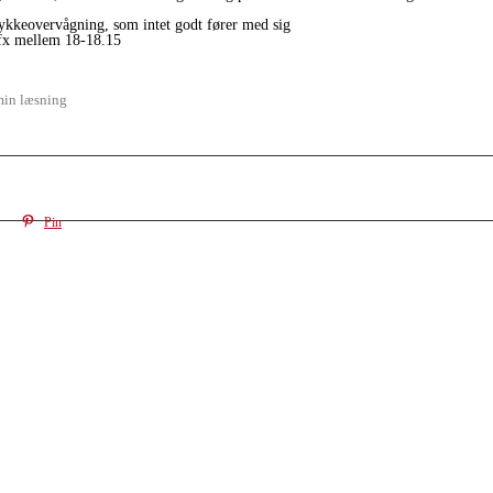
 lykkeovervågning, som intet godt fører med sig
m fx mellem 18-18.15
min læsning
Pin