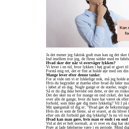
Ja det mener jeg faktisk godt man kan og det sker
Ind imellem tror jeg, de fleste sidder med en følels
Hvad sker der når vi overvåger lykken?
Vi lever i en tid, hvor lykken i høj grad er gjort 
Forstå mig ret, det er fint at holde øje med om din
Mange lever efter denne tanke:
For at vide om vi er lykkelige nok, må jeg holde ø
Hvis du begynder at mærke efter hvad du føler mang
i løbet af en dag. Nogle gange er de stærke, nogle g
Så er du dig ikke bevidst om dette, er der en risik
Det der sker nu er for mange en ond cirkel, der ka
over alle de gange, hvor du bare har været ok elle
forhold, som ikke gør dig mere lykkelig? Vil I på
Mit spørgsmål til dig er; “Hvad gør de bekymring
Hvis du er som de fleste, så er svaret, at du blive
efter om dit forhold gør dig lykkelig? Ja nu vil s
Hvad kan man gøre, hvis man er endt i en ond 
Vid at det er helt normalt, at vi over en dag har ski
Prøv at lade følelserne være i en periode. Mind dig