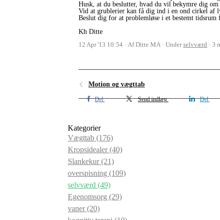
Husk, at du beslutter, hvad du vil bekymre dig om
Vid at grublerier kan få dig ind i en ond cirkel af
Beslut dig for at problemløse i et bestemt tidsru
Kh Ditte
12 Apr '13 10:54
Af Ditte MA
Under
selvværd
3 
Motion og vægttab
Del
Send indlæg
Del
Kategorier
Vægttab
(176)
Kropsidealer
(40)
Slankekur
(21)
overspisning
(109)
selvværd
(49)
Egenomsorg
(29)
vaner
(20)