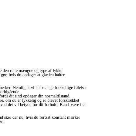
ere den rette mængde og type af lykke.
 gør, hvis du opdager at glæden halter.
nesker. Nemlig at vi har mange forskellige følelser
 forbigående.
fordi dit sind opdager din normaltilstand.
re, om du er lykkelig og er blevet forskrækket
ad det vil betyde for dit forhold. Kan I være i et
vad sker der nu, hvis du fortsat konstant mærker
ør.