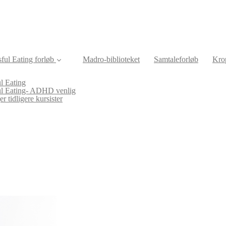
ful Eating forløb
Madro-biblioteket
Samtaleforløb
Krop
l Eating
ul Eating- ADHD venlig
r tidligere kursister