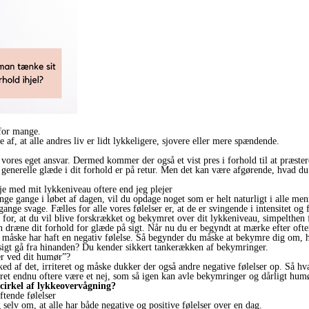
 for mange.
e af, at alle andres liv er lidt lykkeligere, sjovere eller mere spændende.
til vores eget ansvar. Dermed kommer der også et vist pres i forhold til at præst
 generelle glæde i dit forhold er på retur. Men det kan være afgørende, hvad du
je med mit lykkeniveau oftere end jeg plejer
e gange i løbet af dagen, vil du opdage noget som er helt naturligt i alle men
ange svage. Fælles for alle vores følelser er, at de er svingende i intensitet og
o for, at du vil blive forskrækket og bekymret over dit lykkeniveau, simpelthen 
n dræne dit forhold for glæde på sigt. Når nu du er begyndt at mærke efter ofte
r måske har haft en negativ følelse. Så begynder du måske at bekymre dig om, hv
 sigt gå fra hinanden? Du kender sikkert tankerækken af bekymringer.
er ved dit humør”?
r ked af det, irriteret og måske dukker der også andre negative følelser op. Så h
varet endnu oftere være et nej, som så igen kan avle bekymringer og dårligt hum
cirkel af lykkeovervågning?
ftende følelser
 selv om, at alle har både negative og positive følelser over en dag.