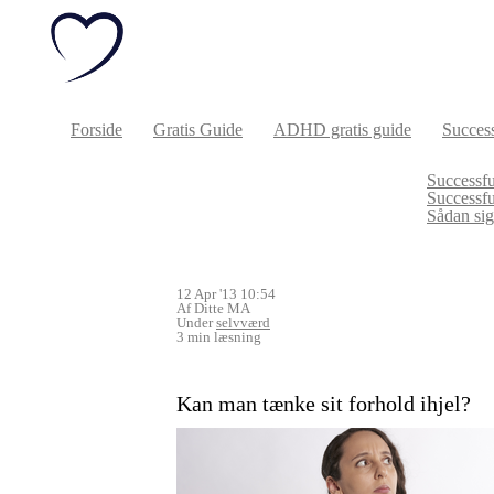
Forside
Gratis Guide
ADHD gratis guide
Success
Successfu
Successf
Sådan sige
12 Apr '13 10:54
Af Ditte MA
Under
selvværd
3 min læsning
Kan man tænke sit forhold ihjel?