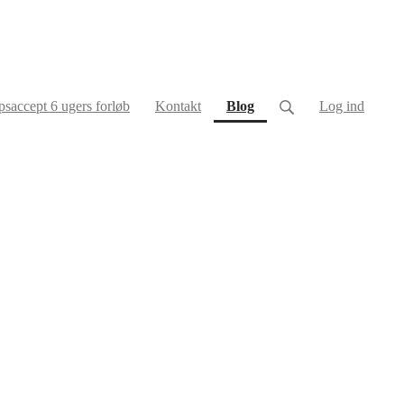
(current)
saccept 6 ugers forløb
Kontakt
Blog
Log ind