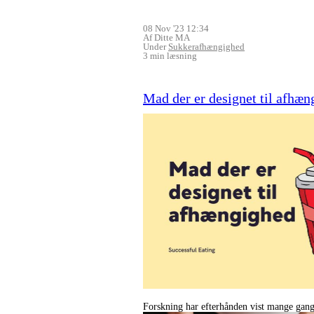
08 Nov '23 12:34
Af Ditte MA
Under
Sukkerafhængighed
3 min læsning
Mad der er designet til afhæn
Forskning har efterhånden vist mange gang