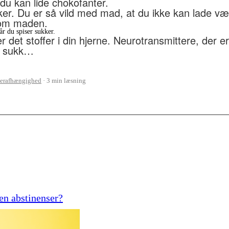
du kan lide chokofanter.
er. Du er så vild med mad, at du ikke kan lade vær
t om maden.
år du spiser sukker.
er det stoffer i din hjerne. Neurotransmittere, der
er sukk…
erafhængighed
3 min læsning
den abstinenser?