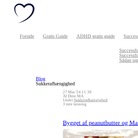
Forside
Gratis Guide
ADHD gratis guide
Success
Successfu
Successf
Sådan sige
Blog
Sukkerafhængighed
27 Mar '24 11:39
Af Ditte MA
Under
Sukkerafhængighed
3 min læsning
Bygget af peanutbutter og M