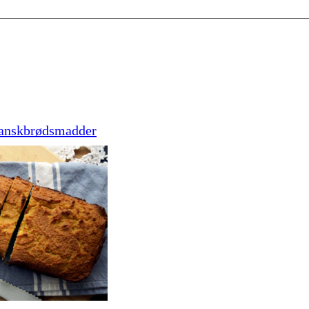
franskbrødsmadder