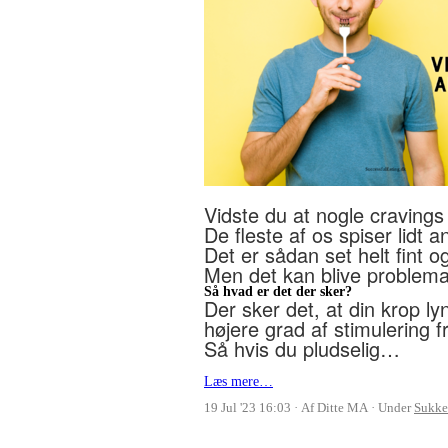
Vidste du at nogle cravings
De fleste af os spiser lidt a
Det er sådan set helt fint o
Men det kan blive problemat
Så hvad er det der sker?
Der sker det, at din krop
lyn
højere grad af stimulering f
Så hvis du pludselig…
Læs mere…
19 Jul '23 16:03
Af Ditte MA
Under
Sukke