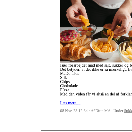
Især forarbejdet mad med salt, sukker og fe
Det betyder, at det ikke er så mærkeligt, h
McDonalds
Slik
Chips
Chokolade
PIzza
Med den viden får vi altså en del af forkl
Læs mere…
08 Nov '23 12:34
Af Ditte MA
Under
Sukk