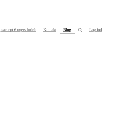
(current)
saccept 6 ugers forløb
Kontakt
Blog
Log ind