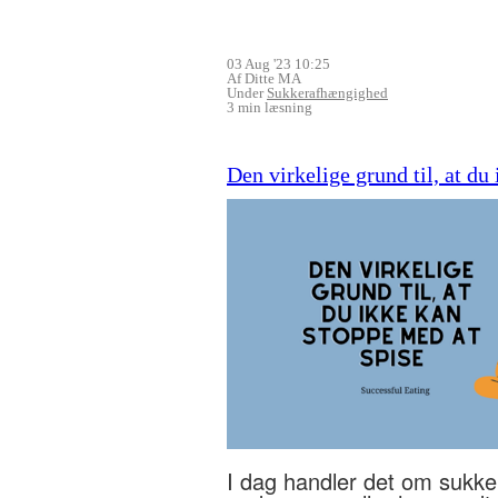
03 Aug '23 10:25
Af Ditte MA
Under
Sukkerafhængighed
3 min læsning
Den virkelige grund til, at du
I dag handler det om sukke