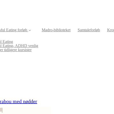
ful Eating forløb
Madro-biblioteket
Samtaleforløb
Krop
l Eating
ul Eating- ADHD venlig
r tidligere kursister
arabou med nødder