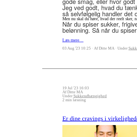
gode smag, eller hvor godt 
Jeg ved godt, hvad du tænk
så selvfølgelig handler de
Men nu skal du høre, hvad der reelt sker, n
Når du spiser sukker, frigiv
belønning. Så når du spis
Læs mere…
03 Aug '23 10:25
Af Ditte MA
Under
Sukk
19 Jul '23 16:03
Af Ditte MA
Under
Sukkerafhængighed
2 min læsning
Er dine cravings i virkelighe