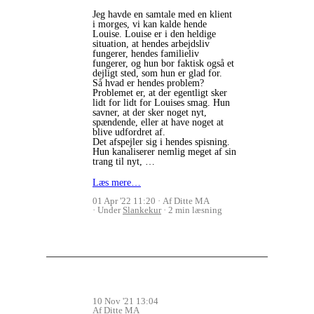
Jeg havde en samtale med en klient
i morges, vi kan kalde hende
Louise. Louise er i den heldige
situation, at hendes arbejdsliv
fungerer, hendes familieliv
fungerer, og hun bor faktisk også et
dejligt sted, som hun er glad for.
Så hvad er hendes problem?
Problemet er, at der egentligt sker
lidt for lidt for Louises smag. Hun
savner, at der sker noget nyt,
spændende, eller at have noget at
blive udfordret af.
Det afspejler sig i hendes spisning.
Hun kanaliserer nemlig meget af sin
trang til nyt, …
Læs mere…
01 Apr '22 11:20
Af Ditte MA
Under
Slankekur
2 min læsning
10 Nov '21 13:04
Af Ditte MA