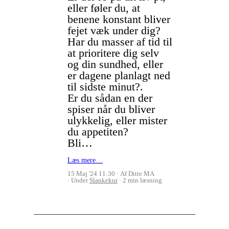
eller føler du, at
benene konstant bliver
fejet væk under dig?
Har du masser af tid til
at prioritere dig selv
og din sundhed, eller
er dagene planlagt ned
til sidste minut?.
Er du sådan en der
spiser når du bliver
ulykkelig, eller mister
du appetiten?
Bli…
Læs mere…
15 Maj '24 11:30
Af Ditte MA
Under
Slankekur
2 min læsning