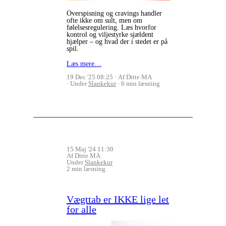
Overspisning og cravings handler
ofte ikke om sult, men om
følelsesregulering. Læs hvorfor
kontrol og viljestyrke sjældent
hjælper – og hvad der i stedet er på
spil.
Læs mere…
19 Dec '25 08:25
Af Ditte MA
Under
Slankekur
6 min læsning
15 Maj '24 11:30
Af Ditte MA
Under
Slankekur
2 min læsning
Vægttab er IKKE lige let
for alle