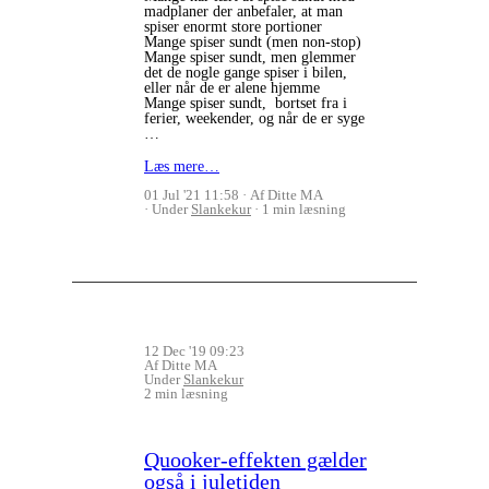
madplaner der anbefaler, at man
spiser enormt store portioner
Mange spiser sundt (men non-stop)
Mange spiser sundt, men glemmer
det de nogle gange spiser i bilen,
eller når de er alene hjemme
Mange spiser sundt, bortset fra i
ferier, weekender, og når de er syge
…
Læs mere…
01 Jul '21 11:58
Af Ditte MA
Under
Slankekur
1 min læsning
12 Dec '19 09:23
Af Ditte MA
Under
Slankekur
2 min læsning
Quooker-effekten gælder
også i juletiden