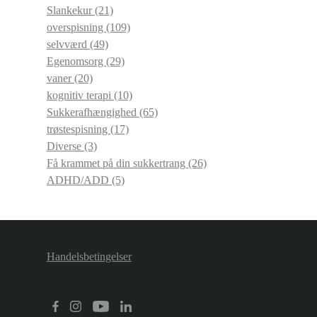
Slankekur
(21)
overspisning
(109)
selvværd
(49)
Egenomsorg
(29)
vaner
(20)
kognitiv terapi
(10)
Sukkerafhængighed
(65)
trøstespisning
(17)
Diverse
(3)
Få krammet på din sukkertrang
(26)
ADHD/ADD
(5)
Handelsbetingelser