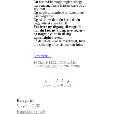
Du har måske nogle regler tilbage
fra dengang Anne Larsen lærte os at
sky fedt.
Og nogle du samlede op senere hos
vægtvogterne.
Og så er der dem du lærte da du
begyndte at spise LCHF
For hver ny tilgang til vægttab
har du fået ny viden, nye regler –
og noget nyt at få dårlig
samvittighed over…
Så det er da ikke så mærkeligt, hvis
din spisning efterhånden kan føles
li…
Læs mere…
16 Okt '19 14:32
Af Ditte MA
Under
Slankekur
2 min læsning
1
2
3
Showing 1-10 of 21
Kategorier
Vægttab
(176)
Kropsidealer
(40)