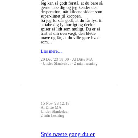
Jeg kan så godt forstå, at du bare så
gerne tabe dig og jeg kender den
desperation, når kiloene sidder som
super-limet til kroppen.
Så jeg forstår godt, at du får lyst til
at tabe dig lynhurtigt og derfor
spiser så lidt som muligt. Du er så
træt af din overvægt, den bløde
mave og lår, at du ville gøre hvad
som…
Læs mere…
20 Dec '23 18:00
Af Ditte MA
Under
Slankekur
2 min læsning
15 Nov '23 12:18
Af Ditte MA
Under
Slankekur
2 min læsning
Spis næste gang du er