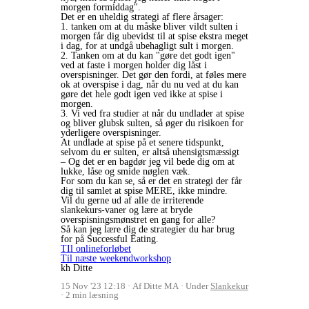
morgen formiddag".
Det er en uheldig strategi af flere årsager:
1. tanken om at du måske bliver vildt sulten i
morgen får dig ubevidst til at spise ekstra meget
i dag, for at undgå ubehagligt sult i morgen.
2. Tanken om at du kan "gøre det godt igen"
ved at faste i morgen holder dig låst i
overspisninger. Det gør den fordi, at føles mere
ok at overspise i dag, når du nu ved at du kan
gøre det hele godt igen ved ikke at spise i
morgen.
3. Vi ved fra studier at når du undlader at spise
og bliver glubsk sulten, så øger du risikoen for
yderligere overspisninger.
At undlade at spise på et senere tidspunkt,
selvom du er sulten, er altså uhensigtsmæssigt
– Og det er en bagdør jeg vil bede dig om at
lukke, låse og smide nøglen væk.
For som du kan se, så er det en strategi der får
dig til samlet at spise MERE, ikke mindre.
Vil du gerne ud af alle de irriterende
slankekurs-vaner og lære at bryde
overspisningsmønstret en gang for alle?
Så kan jeg lære dig de strategier du har brug
for på Successful Eating.
TIl onlineforløbet
Til næste weekendworkshop
kh Ditte
15 Nov '23 12:18
Af Ditte MA
Under
Slankekur
2 min læsning