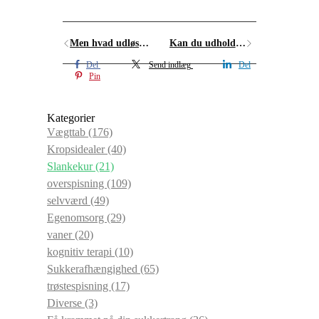
Men hvad udløste min overspisning?
Kan du udholde glæde?
Del
Send indlæg
Del
Pin
Kategorier
Vægttab
(176)
Kropsidealer
(40)
Slankekur
(21)
overspisning
(109)
selvværd
(49)
Egenomsorg
(29)
vaner
(20)
kognitiv terapi
(10)
Sukkerafhængighed
(65)
trøstespisning
(17)
Diverse
(3)