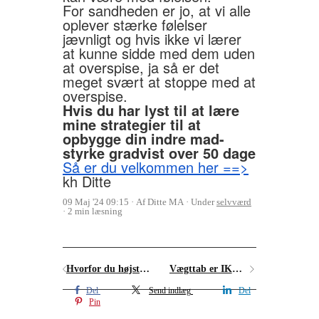
For sandheden er jo, at vi alle
oplever stærke følelser
jævnligt og hvis ikke vi lærer
at kunne sidde med dem uden
at overspise, ja så er det
meget svært at stoppe med at
overspise.
Hvis du har lyst til at lære
mine strategier til at
opbygge din indre mad-
styrke gradvist over 50 dage
Så er du velkommen her ==>
kh Ditte
09 Maj '24 09:15
Af Ditte MA
Under
selvværd
2 min læsning
Hvorfor du højst sandsynligt tager mere på af at spise op, end din bedstemor
Vægttab er IKKE lige let for alle
Del
Send indlæg
Del
Pin