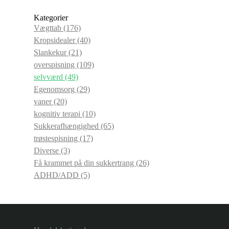
Kategorier
Vægttab
(176)
Kropsidealer
(40)
Slankekur
(21)
overspisning
(109)
selvværd
(49)
Egenomsorg
(29)
vaner
(20)
kognitiv terapi
(10)
Sukkerafhængighed
(65)
trøstespisning
(17)
Diverse
(3)
Få krammet på din sukkertrang
(26)
ADHD/ADD
(5)