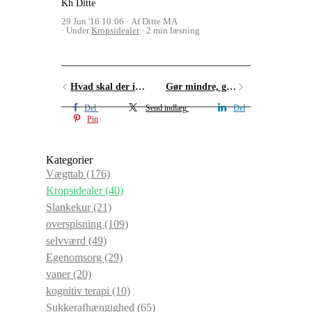
Kh Ditte
29 Jun '16 10:06
Af Ditte MA
Under
Kropsidealer
2 min læsning
Hvad skal der i depoterne?
Gør mindre, godt
Del
Send indlæg
Del
Pin
Kategorier
Vægttab
(176)
Kropsidealer
(40)
Slankekur
(21)
overspisning
(109)
selvværd
(49)
Egenomsorg
(29)
vaner
(20)
kognitiv terapi
(10)
Sukkerafhængighed
(65)