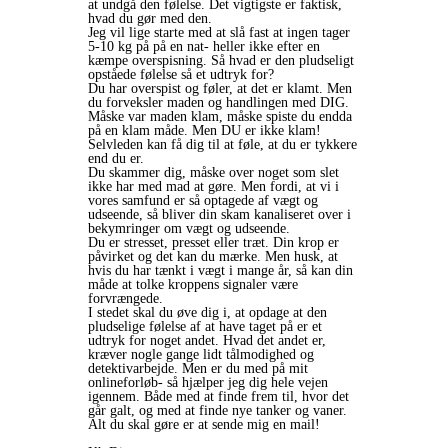
at undgå den følelse. Det vigtigste er faktisk,
hvad du gør med den.
Jeg vil lige starte med at slå fast at ingen tager
5-10 kg på på en nat- heller ikke efter en
kæmpe overspisning. Så hvad er den pludseligt
opståede følelse så et udtryk for?
Du har overspist og føler, at det er klamt. Men
du forveksler maden og handlingen med DIG.
Måske var maden klam, måske spiste du endda
på en klam måde. Men DU er ikke klam!
Selvleden kan få dig til at føle, at du er tykkere
end du er.
Du skammer dig, måske over noget som slet
ikke har med mad at gøre. Men fordi, at vi i
vores samfund er så optagede af vægt og
udseende, så bliver din skam kanaliseret over i
bekymringer om vægt og udseende.
Du er stresset, presset eller træt. Din krop er
påvirket og det kan du mærke. Men husk, at
hvis du har tænkt i vægt i mange år, så kan din
måde at tolke kroppens signaler være
forvrængede.
I stedet skal du øve dig i, at opdage at den
pludselige følelse af at have taget på er et
udtryk for noget andet. Hvad det andet er,
kræver nogle gange lidt tålmodighed og
detektivarbejde. Men er du med på mit
onlineforløb- så hjælper jeg dig hele vejen
igennem. Både med at finde frem til, hvor det
går galt, og med at finde nye tanker og vaner.
Alt du skal gøre er at sende mig en mail!