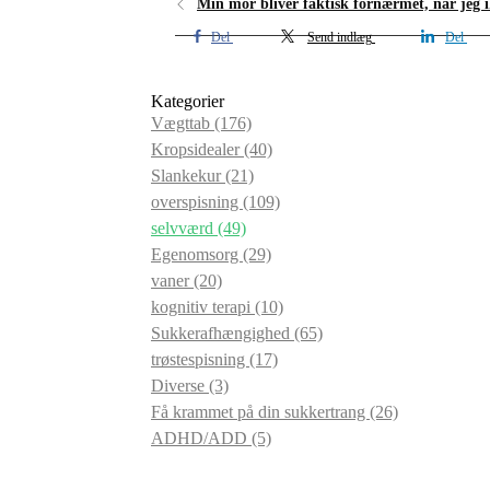
Min mor bliver faktisk fornærmet, når jeg i
Del
Send indlæg
Del
Kategorier
Vægttab
(176)
Kropsidealer
(40)
Slankekur
(21)
overspisning
(109)
selvværd
(49)
Egenomsorg
(29)
vaner
(20)
kognitiv terapi
(10)
Sukkerafhængighed
(65)
trøstespisning
(17)
Diverse
(3)
Få krammet på din sukkertrang
(26)
ADHD/ADD
(5)