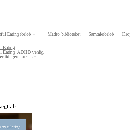
ful Eating forløb
Madro-biblioteket
Samtaleforløb
Krop
l Eating
ul Eating- ADHD venlig
r tidligere kursister
vægttab