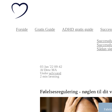
Forside
Gratis Guide
ADHD gratis guide
Success
Successfu
Successf
Sådan sige
03 Jan '22 09:42
Af Ditte MA
Under
selvværd
2 min læsning
Følelsesregulering - nøglen til dit 