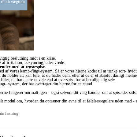
vigtig beslutning midt i en krise.
 af irritation, bekymring, eller vrede.
 ender med at trøstespise.
ed af vores kamp-flugt-system. Så er vores hjerne kodet til at tænke sort- hvidt
 du holder af, kan føle, at du hader dem, eller at de er et absolut dårligt menn
 føler, du har andre udveje end at overspise for at berolige dig selv.
gt- system, der har overtaget din hjerne for en stund.
hjerne fungerer normalt igen – også selvom dit valg handler om at spise det sids
lt modul om, hvordan du optræner din evne til at følelsesregulere uden mad - så
min læsning