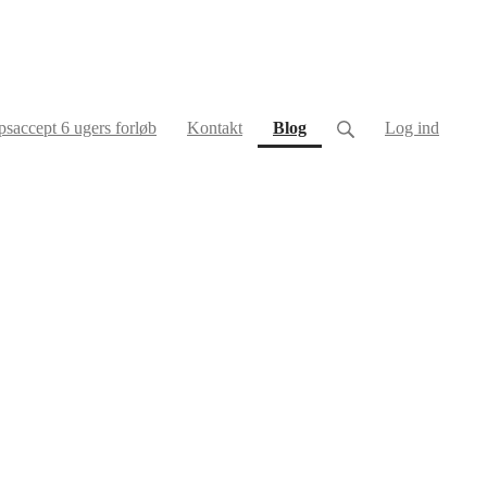
(current)
saccept 6 ugers forløb
Kontakt
Blog
Log ind