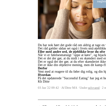
Du har nok hørt det gode råd om aldrig at tage en 
Det råd gælder sådan set også i livets små øjeblikke
Eller med andre ord, de øjeblikke hvor du ofte
Når vi er følelsesmæssigt "oppe at køre", og hijack
Det er det der gør, at du midt i en skænderi med en
Det er også det der gør, at du efter skænderiet ikke
Det er ikke din objektive mening, men dit kamp-flu
Derfor
Vent med at reagere til du føler dig rolig, og din 
Hvordan
På det opdaterede "Successful Eating" har jeg et he
Kh Ditte
03 Jan '22 09:42
Af Ditte MA
Under
selvværd
2 