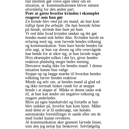
Ind imellem gør vores egne ideer om en
situation, at kommunikationen bliver næsten
uforståelig for den anden part.
Prøv at gætte hvorfor kvinden i eksemplet
reagerer som hun gør
En kvinde blev vred på sin mand, da han kom
tidligt hjem fra arbejde. Da han henrykt hilste
på hende, stirrede hun bare på ham
Vi ved ikke hvad kvinden tænker og det gør
hendes mand nok heller ikke. Kvinden havde en
erfaring med sig, som farvede hendes tolkning
og kommunikation. Som barn havde hendes far
ofte sagt, at hun var doven og ofte overvågede
han hende for at sikre sig, at hun lavede noget.
Hvis eksemplet tolkes i det lys, giver hendes
reaktion pludselig meget bedre mening.
Desværre stadig ikke for hendes mand. I denne
situation kunne hun vælge
Stoppe op og lægge mærke til hvordan hendes
tolkning farver hendes reaktion
Minde sig selv om, at hendes mand så glad ud
og ikke normalt lusker rundt for at snuppe
hende i at slappe af. Måske er denne tanke nok
til, at hun kan ændre sin negative tolkning og
reagere anderledes
Blive på egen banehalvdel og fortælle at hun
blev usikker på, hvorfor han kom hjem. Målet
med dette er at få undersøgt, om hendes
automatiske forestillinger er sande eller om de
med fordel kunne revideres.
Al kommunikation sker gennem farvede linser,
som den jeg netop har beskrevet. Selvfølgelig