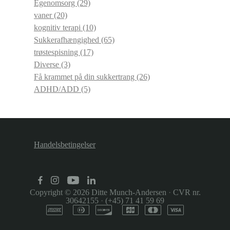
Egenomsorg
(29)
vaner
(20)
kognitiv terapi
(10)
Sukkerafhængighed
(65)
trøstespisning
(17)
Diverse
(3)
Få krammet på din sukkertrang
(26)
ADHD/ADD
(5)
Handelsbetingelser
Copyright © 2026
Ditte Munch-Andersen
·
CVR nr.
30642155
·
(+45) 71 41 59 69