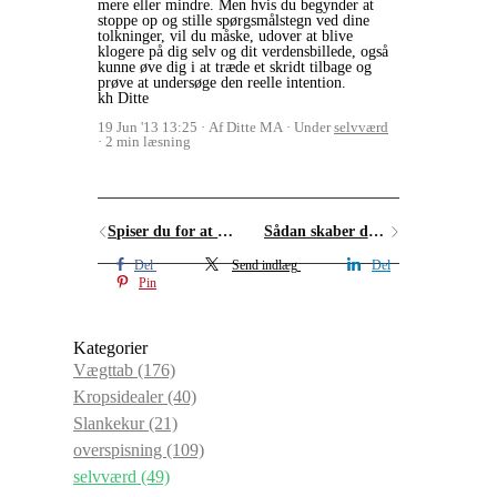
mere eller mindre. Men hvis du begynder at
stoppe op og stille spørgsmålstegn ved dine
tolkninger, vil du måske, udover at blive
klogere på dig selv og dit verdensbillede, også
kunne øve dig i at træde et skridt tilbage og
prøve at undersøge den reelle intention.
kh Ditte
19 Jun '13 13:25
Af Ditte MA
Under
selvværd
2 min læsning
Spiser du for at dulme negative følelser?
Sådan skaber du sunde vaner, som varer ved
Del
Send indlæg
Del
Pin
Kategorier
Vægttab
(176)
Kropsidealer
(40)
Slankekur
(21)
overspisning
(109)
selvværd
(49)