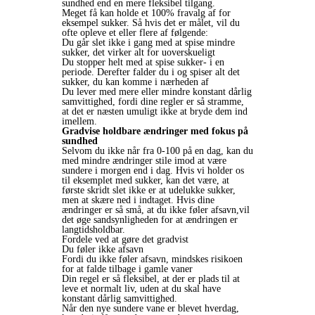
sundhed end en mere fleksibel tilgang.
Meget få kan holde et 100% fravalg af for
eksempel sukker. Så hvis det er målet, vil du
ofte opleve et eller flere af følgende:
Du går slet ikke i gang med at spise mindre
sukker, det virker alt for uoverskueligt
Du stopper helt med at spise sukker- i en
periode. Derefter falder du i og spiser alt det
sukker, du kan komme i nærheden af
Du lever med mere eller mindre konstant dårlig
samvittighed, fordi dine regler er så stramme,
at det er næsten umuligt ikke at bryde dem ind
imellem.
Gradvise holdbare ændringer med fokus på
sundhed
Selvom du ikke når fra 0-100 på en dag, kan du
med mindre ændringer stile imod at være
sundere i morgen end i dag. Hvis vi holder os
til eksemplet med sukker, kan det være, at
første skridt slet ikke er at udelukke sukker,
men at skære ned i indtaget. Hvis dine
ændringer er så små, at du ikke føler afsavn,vil
det øge sandsynligheden for at ændringen er
langtidsholdbar.
Fordele ved at gøre det gradvist
Du føler ikke afsavn
Fordi du ikke føler afsavn, mindskes risikoen
for at falde tilbage i gamle vaner
Din regel er så fleksibel, at der er plads til at
leve et normalt liv, uden at du skal have
konstant dårlig samvittighed.
Når den nye sundere vane er blevet hverdag,