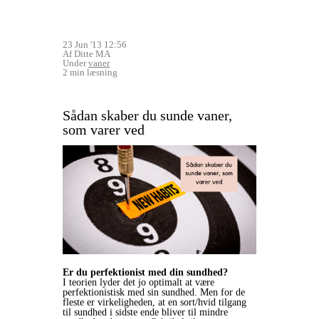
23 Jun '13 12:56
Af Ditte MA
Under
vaner
2 min læsning
Sådan skaber du sunde vaner,
som varer ved
Er du perfektionist med din sundhed?
I teorien lyder det jo optimalt at være
perfektionistisk med sin sundhed. Men for de
fleste er virkeligheden, at en sort/hvid tilgang
til sundhed i sidste ende bliver til mindre