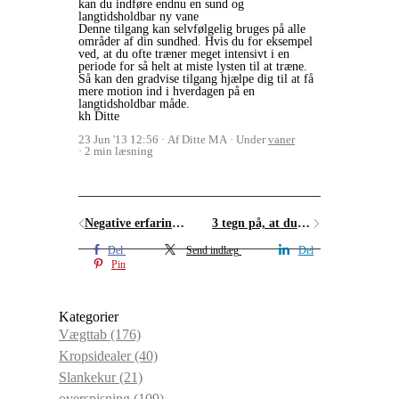
kan du indføre endnu en sund og
langtidsholdbar ny vane
Denne tilgang kan selvfølgelig bruges på alle
områder af din sundhed. Hvis du for eksempel
ved, at du ofte træner meget intensivt i en
periode for så helt at miste lysten til at træne.
Så kan den gradvise tilgang hjælpe dig til at få
mere motion ind i hverdagen på en
langtidsholdbar måde.
kh Ditte
23 Jun '13 12:56
Af Ditte MA
Under
vaner
2 min læsning
Negative erfaringer kan forhindre god kommunikation
3 tegn på, at du er (for) perfektionistisk
Del
Send indlæg
Del
Pin
Kategorier
Vægttab
(176)
Kropsidealer
(40)
Slankekur
(21)
overspisning
(109)