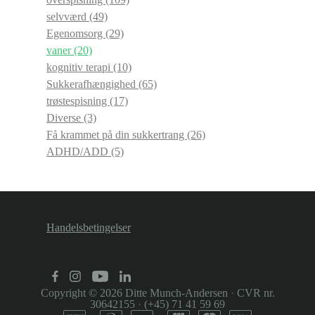
selvværd
(49)
Egenomsorg
(29)
vaner
(20)
kognitiv terapi
(10)
Sukkerafhængighed
(65)
trøstespisning
(17)
Diverse
(3)
Få krammet på din sukkertrang
(26)
ADHD/ADD
(5)
Handelsbetingelser
Copyright © 2026
Ditte Munch-Andersen
·
CVR nr.
30642155
·
(+45) 71 41 59 69