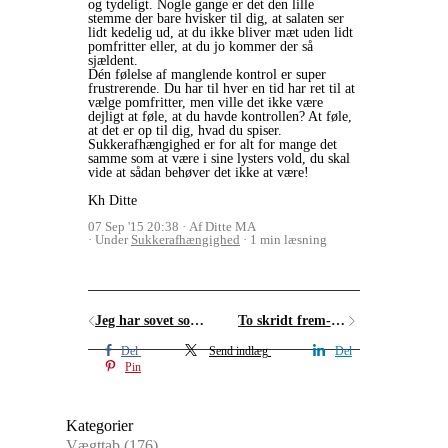
og tydeligt. Nogle gange er det den lille
stemme der bare hvisker til dig, at salaten ser
lidt kedelig ud, at du ikke bliver mæt uden lidt
pomfritter eller, at du jo kommer der så
sjældent.
Dén følelse af manglende kontrol er super
frustrerende. Du har til hver en tid har ret til at
vælge pomfritter, men ville det ikke være
dejligt at føle, at du havde kontrollen? At føle,
at det er op til dig, hvad du spiser.
Sukkerafhængighed er for alt for mange det
samme som at være i sine lysters vold, du skal
vide at sådan behøver det ikke at være!
Kh Ditte
07 Sep '15 20:38
Af Ditte MA
Under
Sukkerafhængighed
1 min læsning
Jeg har sovet som en baby- og ikke på den gode måde
To skridt frem- og et tilbage
Del
Send indlæg
Del
Pin
Kategorier
Vægttab
(176)