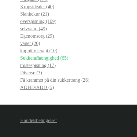
Kropsidealer
(40)
Slankekur
(21)
overspisning
(109)
selvværd
(49)
Egenomsorg
(29)
vaner
(20)
kognitiv terapi
(10)
Sukkerafhængighed
(65)
trøstespisning
(17)
Diverse
(3)
Få krammet på din sukkertrang
(26)
ADHD/ADD
(5)
Handelsbetingelser