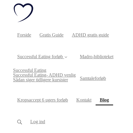
Forside
Gratis Guide
ADHD gratis guide
Successful Eating forløb
Madro-biblioteket
Successful Eating
Successful Eating- ADHD venlig
Samtaleforløb
Sådan siger tidligere kursister
(current)
Kropsaccept 6 ugers forløb
Kontakt
Blog
Log ind