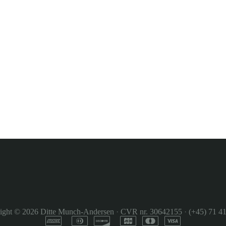
ight © 2026
Ditte Munch-Andersen
·
CVR nr. 30642155
·
(+45) 71 41