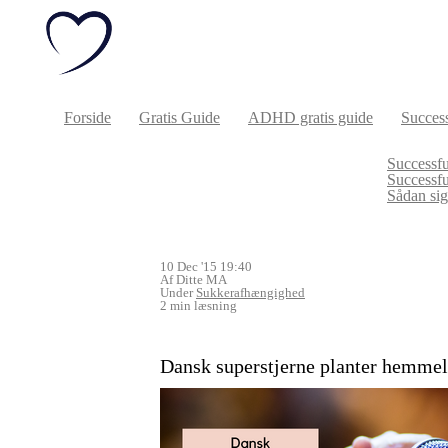
Forside
Gratis Guide
ADHD gratis guide
Success
Successfu
Successf
Sådan sige
10 Dec '15 19:40
Af Ditte MA
Under
Sukkerafhængighed
2 min læsning
Dansk superstjerne planter hemmeli