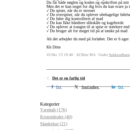
Du får både nøglen og koden og opskriften på mit 
Men det er kun noget for dig hvis du kan svare ja ti
√ Du spiser, når du er stresset
√ Du overspiser, når du oplever ubehagelige følels
√ Du føler dig kontrolleret af mad
√ Du kan Ikke håndtere slikskåle og kageborde
√ Du oplever at trangen til at spise er stærkere end
√ Du bruger alt for meget tid på at tænke på mad
.
Alt det arbejder du med på forløbet. Det er 6 uger
Kh Ditte
10 Dec '15 19:40
Af Ditte MA
Under
Sukkerafhæn
Det er en farlig tid
Del
Send indlæg
Del
Kategorier
Vægttab
(176)
Kropsidealer
(40)
Slankekur
(21)