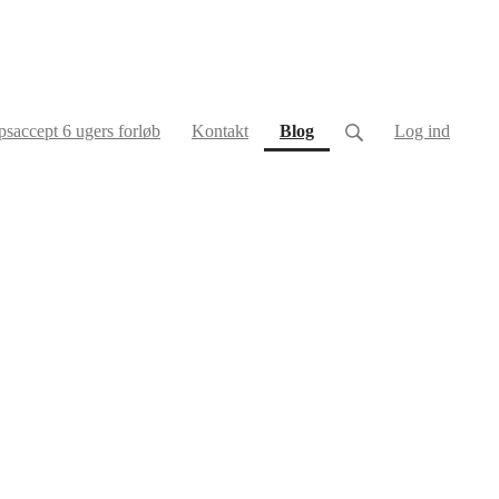
(current)
saccept 6 ugers forløb
Kontakt
Blog
Log ind