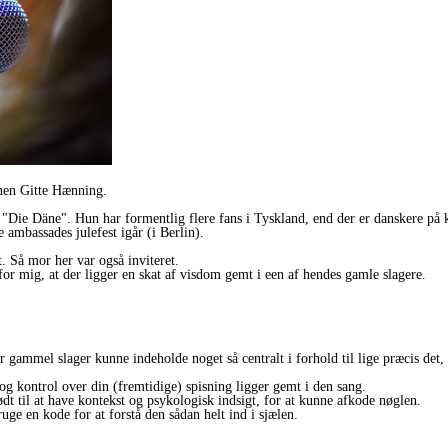
nen Gitte Hænning.
 "Die Däne". Hun har formentlig flere fans i Tyskland, end der er danskere på 
 ambassades julefest igår (i Berlin).
. Så mor her var også inviteret.
r mig, at der ligger en skat af visdom gemt i een af hendes gamle slagere.
r gammel slager kunne indeholde noget så centralt i forhold til lige præcis det,
g kontrol over din (fremtidige) spisning ligger gemt i den sang.
dt til at have kontekst og psykologisk indsigt, for at kunne afkode nøglen.
uge en kode for at forstå den sådan helt ind i sjælen.