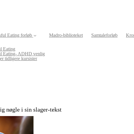
ful Eating forløb
Madro-biblioteket
Samtaleforløb
Krop
l Eating
ul Eating- ADHD venlig
r tidligere kursister
g nøgle i sin slager-tekst