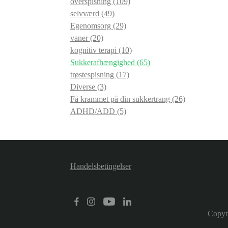
overspisning
(109)
selvværd
(49)
Egenomsorg
(29)
vaner
(20)
kognitiv terapi
(10)
Sukkerafhængighed
(65)
trøstespisning
(17)
Diverse
(3)
Få krammet på din sukkertrang
(26)
ADHD/ADD
(5)
Handelsbetingelser
Copyr