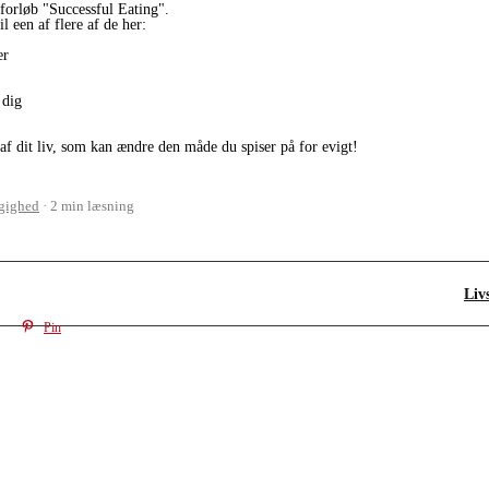
forløb "Successful Eating".
l een af flere af de her:
er
 dig
 af dit liv, som kan ændre den måde du spiser på for evigt!
gighed
2 min læsning
Liv
Pin