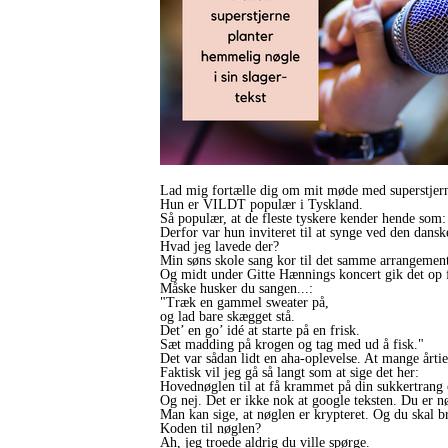
Lad mig fortælle dig om mit møde med superstjer
Hun er VILDT populær i Tyskland.
Så populær, at de fleste tyskere kender hende som:
Derfor var hun inviteret til at synge ved den danske
Hvad jeg lavede der?
Min søns skole sang kor til det samme arrangement
Og midt under Gitte Hænnings koncert gik det op fo
Måske husker du sangen...:
"Træk en gammel sweater på,
og lad bare skægget stå.
Det’ en go’ idé at starte på en frisk.
Sæt madding på krogen og tag med ud å fisk."
Det var sådan lidt en aha-oplevelse. At mange årtie
Faktisk vil jeg gå så langt som at sige det her:
Hovednøglen til at få krammet på din sukkertrang o
Og nej. Det er ikke nok at google teksten. Du er nø
Man kan sige, at nøglen er krypteret. Og du skal br
Koden til nøglen?
Ah, jeg troede aldrig du ville spørge.