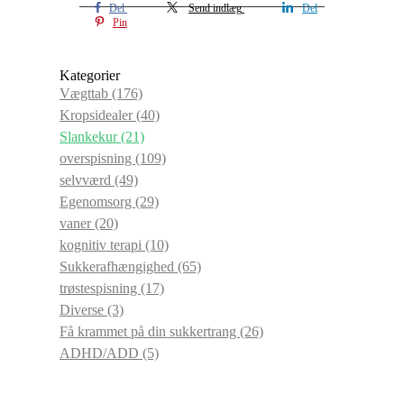
Del
Send indlæg
Del
Pin
Kategorier
Vægttab
(176)
Kropsidealer
(40)
Slankekur
(21)
overspisning
(109)
selvværd
(49)
Egenomsorg
(29)
vaner
(20)
kognitiv terapi
(10)
Sukkerafhængighed
(65)
trøstespisning
(17)
Diverse
(3)
Få krammet på din sukkertrang
(26)
ADHD/ADD
(5)