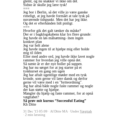
glemt, og nu snakker vi ikke om det.
Sidste år skulle jeg lære tysk!
===
Jeg bor i Berlin, så det ville jo være ganske
rimeligt, at jeg havde formået at tale tysk på
nuværende tidspunkt. Men det har jeg ikke.
Og det er efterhånden lidt pinligt.
===
Hvorfor gik det galt tænker du måske?
Der er i bagklogskabens klar lys flere grunde:
Jeg havde en løs målsætning- men ingen
konkret plan
Jeg var helt alene
Jeg havde ingen til at hjælpe mig eller holde
mig til ilden
Eller med andre ord, jeg havde ikke lavet nogle
rammer for hvordan jeg ville opnå det.
Så næste år er der nye boller på suppen.
Jeg har nu sørget for at jeg starter på et
tyskkurset en gang om ugen
Jeg har aftalt ugentlige møder med en tysk
kvinde, som gerne vil lære dansk og derfor
gerne vil være med i en "bytteordning".
Jeg har altså både nogle faste rammer og nogle
der kan støtte og hjælpe.
Mangler du hjælp og faste rammer, for at opnå
vægttabet?
Så prøv mit kursus “Successful Eating”
Kh Ditte
31 Dec '15 05:09
Af Ditte MA
Under
Vægttab
2 min læsning