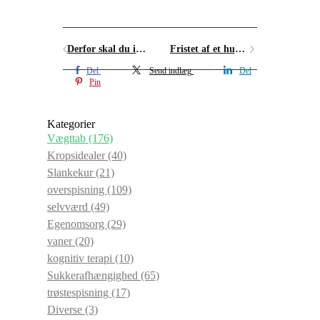
Derfor skal du ikke på slankekur (hvis du altså vil tabe dig)
Fristet af et hurtigt vægttab?
Del
Send indlæg
Del
Pin
Kategorier
Vægttab
(176)
Kropsidealer
(40)
Slankekur
(21)
overspisning
(109)
selvværd
(49)
Egenomsorg
(29)
vaner
(20)
kognitiv terapi
(10)
Sukkerafhængighed
(65)
trøstespisning
(17)
Diverse
(3)