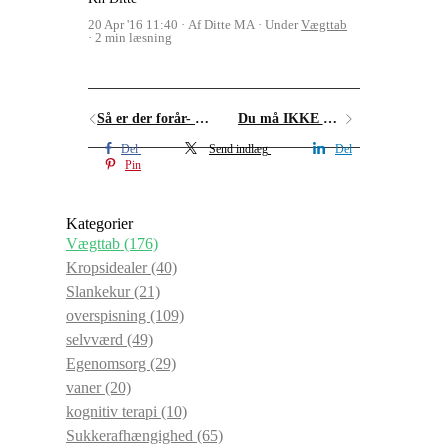
20 Apr '16 11:40
Af Ditte MA
Under
Vægttab
2 min læsning
Så er der forår- og overspisninger i luften
Du må IKKE pjække!
Del
Send indlæg
Del
Pin
Kategorier
Vægttab
(176)
Kropsidealer
(40)
Slankekur
(21)
overspisning
(109)
selvværd
(49)
Egenomsorg
(29)
vaner
(20)
kognitiv terapi
(10)
Sukkerafhængighed
(65)