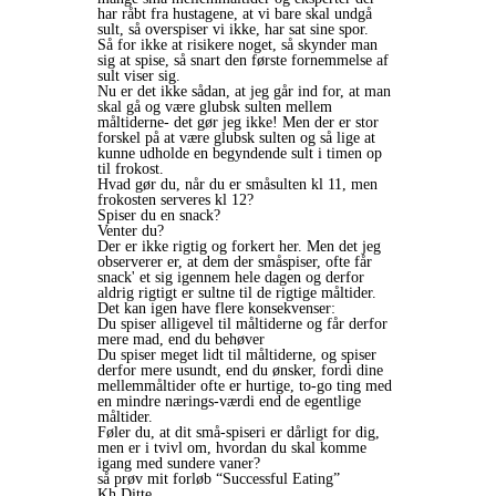
har råbt fra hustagene, at vi bare skal undgå
sult, så overspiser vi ikke, har sat sine spor.
Så for ikke at risikere noget, så skynder man
sig at spise, så snart den første fornemmelse af
sult viser sig.
Nu er det ikke sådan, at jeg går ind for, at man
skal gå og være glubsk sulten mellem
måltiderne- det gør jeg ikke! Men der er stor
forskel på at være glubsk sulten og så lige at
kunne udholde en begyndende sult i timen op
til frokost.
Hvad gør du, når du er småsulten kl 11, men
frokosten serveres kl 12?
Spiser du en snack?
Venter du?
Der er ikke rigtig og forkert her. Men det jeg
observerer er, at dem der småspiser, ofte får
snack' et sig igennem hele dagen og derfor
aldrig rigtigt er sultne til de rigtige måltider.
Det kan igen have flere konsekvenser:
Du spiser alligevel til måltiderne og får derfor
mere mad, end du behøver
Du spiser meget lidt til måltiderne, og spiser
derfor mere usundt, end du ønsker, fordi dine
mellemmåltider ofte er hurtige, to-go ting med
en mindre nærings-værdi end de egentlige
måltider.
Føler du, at dit små-spiseri er dårligt for dig,
men er i tvivl om, hvordan du skal komme
igang med sundere vaner?
så prøv mit forløb “Successful Eating”
Kh Ditte