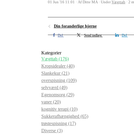
01 Jun '16 11:01
Af Ditte MA
Under
Vægttab
2 m
Din foranderlige hjerne
Del
Send indlæg
Del
Kategorier
Vægttab
(176)
Kropsidealer
(40)
Slankekur
(21)
overspisning
(109)
selvværd
(49)
Egenomsorg
(29)
vaner
(20)
kognitiv terapi
(10)
Sukkerafhængighed
(65)
trøstespisning
(17)
Diverse
(3)