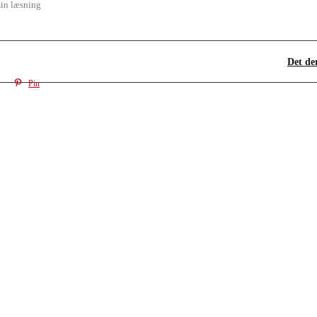
in læsning
Det de
Pin