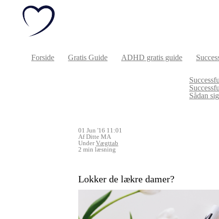
Forside
Gratis Guide
ADHD gratis guide
Success
Successfu
Successf
Sådan sige
01 Jun '16 11:01
Af Ditte MA
Under
Vægttab
2 min læsning
Lokker de lækre damer?