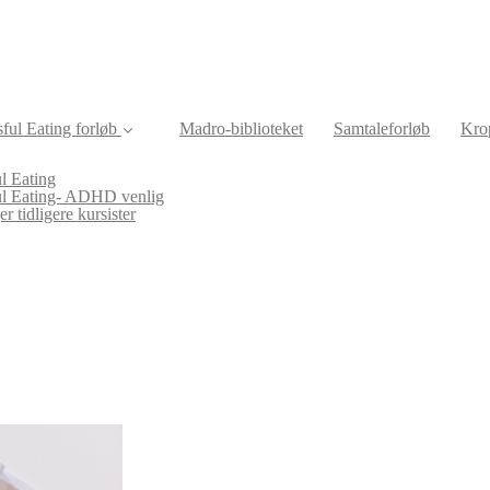
ful Eating forløb
Madro-biblioteket
Samtaleforløb
Krop
l Eating
ul Eating- ADHD venlig
r tidligere kursister