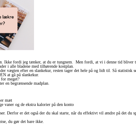
 igen. Ikke fordi jeg tænker, at du er tungnem. Men fordi, at vi i denne tid bliv
inder i alle bladene med tilhørende kostplan.
r vægten efter en slankekur, resten tager det hele på og lidt til. Så statistisk s
DEN at gå på slankekur.
r for meget?
efter en begrænsende madplan.
.
 er mæt
ige vaner og de ekstra kalorier på den konto
r. Derfor er det også der du skal starte, når du effektivt vil ændre på det du s
pise, du gør det bare ikke.