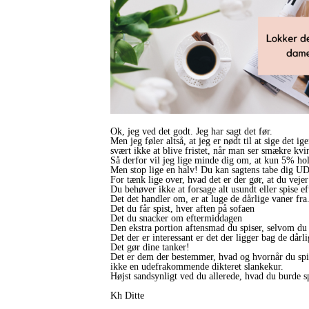
Ok, jeg ved det godt. Jeg har sagt det før.
Men jeg føler altså, at jeg er nødt til at sige det
svært ikke at blive fristet, når man ser smækre kv
Så derfor vil jeg lige minde dig om, at kun 5% holde
Men stop lige en halv! Du kan sagtens tabe dig U
For tænk lige over, hvad det er der gør, at du veje
Du behøver ikke at forsage alt usundt eller spise 
Det det handler om, er at luge de dårlige vaner fra
Det du får spist, hver aften på sofaen
Det du snacker om eftermiddagen
Den ekstra portion aftensmad du spiser, selvom du
Det der er interessant er det der ligger bag de dårl
Det gør dine tanker!
Det er dem der bestemmer, hvad og hvornår du spise
ikke en udefrakommende dikteret slankekur.
Højst sandsynligt ved du allerede, hvad du burde s
Kh Ditte