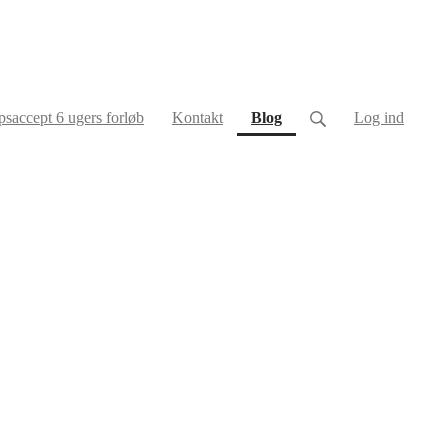
(current)
saccept 6 ugers forløb
Kontakt
Blog
Log ind