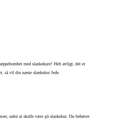
er tæppebombet med slankekure! Helt ærligt, det er
et, så vil din næste slankekur fede.
piser, uden at skulle være på slankekur. Du behøver