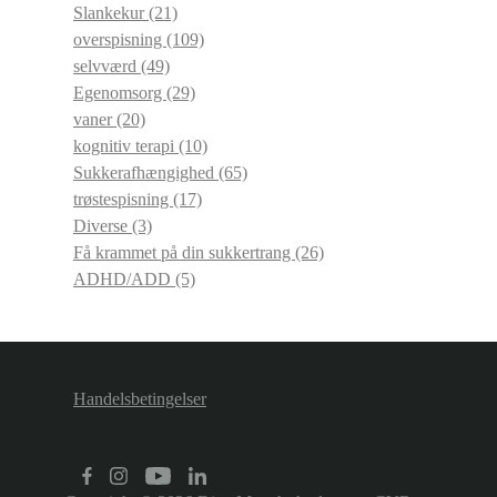
Slankekur
(21)
overspisning
(109)
selvværd
(49)
Egenomsorg
(29)
vaner
(20)
kognitiv terapi
(10)
Sukkerafhængighed
(65)
trøstespisning
(17)
Diverse
(3)
Få krammet på din sukkertrang
(26)
ADHD/ADD
(5)
Handelsbetingelser