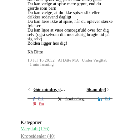
Du kan vælge at spise mere grønt, end du
gjorde som barn
Du kan vælge, at du ikke spiser slik eller
drikker sodavand dagligt
Du kan lære ikke at spise, når du oplever stærke
følelser
Du kan lære at være omsorgsfuld over for dig
selv (også selvom din mor aldrig brugte tid på
sig selv)
Bolden ligger hos dig!
Kh Ditte
13 Jul '16 20:52
Af Ditte MA
Under
Vægttab
1 min læsning
Gør mindre, godt
Skam dig!
Del
Send indlæg
Del
Pin
Kategorier
Vægttab
(176)
Kropsidealer
(40)