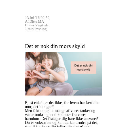
13 Jul '16 20:52
Af Ditte MA
Under
Vægttab
1 min læsning
Det er nok din mors skyld
Ej så enkelt er det ikke, for hvem har lært din
mor, det hun gør?
Men faktum er, at mange af vores tanker og
vaner omkring mad kommer fra vores
barndom. Det fratager dig bare ikke ansvaret!
Du er voksen nu og kun du kan ændre på det,
som ikke tjener dig (eller dine børn) godt.