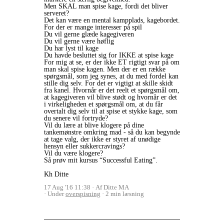
Men SKAL man spise kage, fordi det bliver
serveret?
Det kan være en mental kampplads, kagebordet.
For der er mange interesser på spil
Du vil gerne glæde kagegiveren
Du vil gerne være høflig
Du har lyst til kage
Du havde besluttet sig for IKKE at spise kage
For mig at se, er der ikke ET rigtigt svar på om
man skal spise kagen. Men der er en række
spørgsmål, som jeg synes, at du med fordel kan
stille dig selv. For det er vigtigt at skille skidt
fra kanel. Hvornår er det reelt et spørgsmål om,
at kagegiveren vil blive stødt og hvornår er det
i virkeligheden et spørgsmål om, at du får
overtalt dig selv til at spise et stykke kage, som
du senere vil fortryde?
Vil du lære at blive klogere på dine
tankemønstre omkring mad - så du kan begynde
at tage valg, der ikke er styret af unødige
hensyn eller sukkercravings?
Vil du være klogere?
Så prøv mit kursus “Successful Eating”.
Kh Ditte
17 Aug '16 11:38
Af Ditte MA
Under
overspisning
2 min læsning