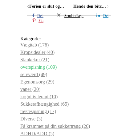
Ferien er slut og det eneste du har lyst til er sukker
Hende den bitchy chef
Del
Send indlæg
Del
Pin
Kategorier
Vægttab
(176)
Kropsidealer
(40)
Slankekur
(21)
overspisning
(109)
selvværd
(49)
Egenomsorg
(29)
vaner
(20)
kognitiv terapi
(10)
Sukkerafhængighed
(65)
trøstespisning
(17)
Diverse
(3)
Få krammet på din sukkertrang
(26)
ADHD/ADD
(5)