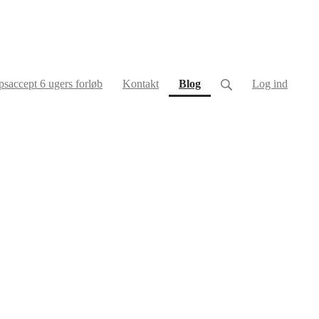
(current)
saccept 6 ugers forløb
Kontakt
Blog
Log ind