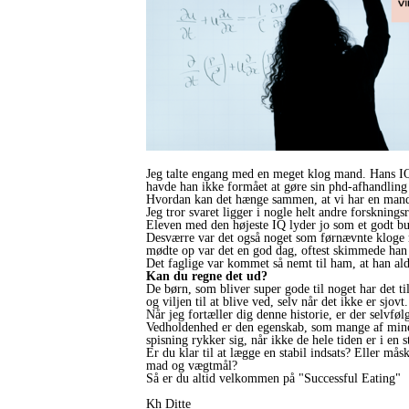
Jeg talte engang med en meget klog mand. Hans IQ v
havde han ikke formået at gøre sin phd-afhandling
Hvordan kan det hænge sammen, at vi har en mand 
Jeg tror svaret ligger i nogle helt andre forsknings
Eleven med den højeste IQ lyder jo som et godt bud
Desværre var det også noget som førnævnte kloge m
mødte op var det en god dag, oftest skimmede han 
Det faglige var kommet så nemt til ham, at han aldr
Kan du regne det ud?
De børn, som bliver super gode til noget har det til
og viljen til at blive ved, selv når det ikke er sjovt
Når jeg fortæller dig denne historie, er der selvfø
Vedholdenhed er den egenskab, som mange af mine 
spisning rykker sig, når ikke de hele tiden er i en
Er du klar til at lægge en stabil indsats? Eller må
mad og vægtmål?
Så er du altid velkommen på "Successful Eating"
Kh Ditte