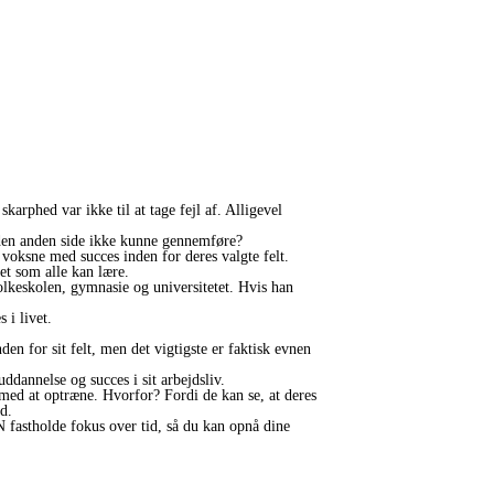
rphed var ikke til at tage fejl af. Alligevel
 den anden side ikke kunne gennemføre?
l voksne med succes inden for deres valgte felt.
et som alle kan lære.
lkeskolen, gymnasie og universitetet. Hvis han
 i livet.
den for sit felt, men det vigtigste er faktisk evnen
ddannelse og succes i sit arbejdsliv.
ed at optræne. Hvorfor? Fordi de kan se, at deres
d.
N fastholde fokus over tid, så du kan opnå dine