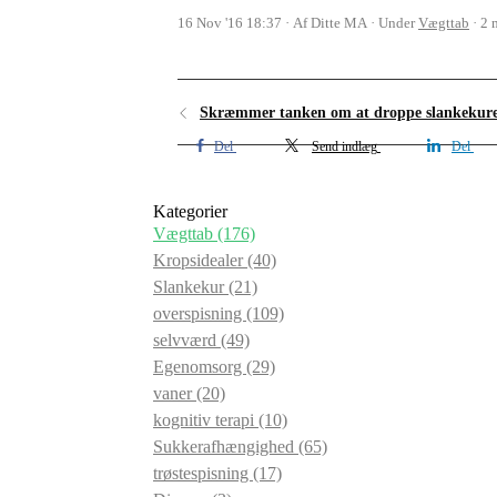
16 Nov '16 18:37
Af Ditte MA
Under
Vægttab
2 
Skræmmer tanken om at droppe slankekur
Del
Send indlæg
Del
Kategorier
Vægttab
(176)
Kropsidealer
(40)
Slankekur
(21)
overspisning
(109)
selvværd
(49)
Egenomsorg
(29)
vaner
(20)
kognitiv terapi
(10)
Sukkerafhængighed
(65)
trøstespisning
(17)