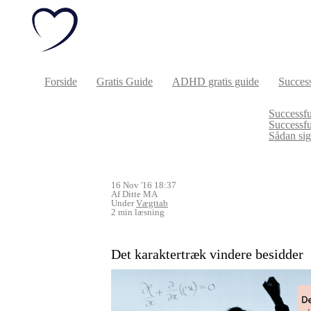
Forside
Gratis Guide
ADHD gratis guide
Success
Successfu
Successf
Sådan sige
16 Nov '16 18:37
Af Ditte MA
Under
Vægttab
2 min læsning
Det karaktertræk vindere besidder