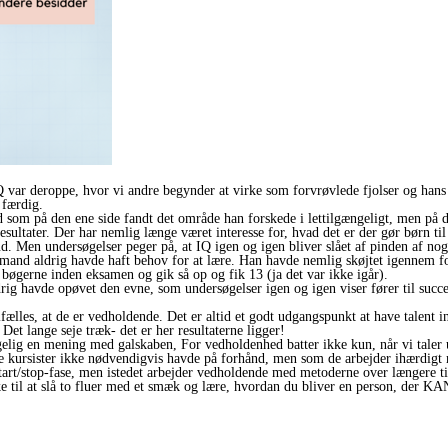
ar deroppe, hvor vi andre begynder at virke som forvrøvlede fjolser og hans ska
 færdig.
som på den ene side fandt det område han forskede i lettilgængeligt, men på
resultater. Der har nemlig længe været interesse for, hvad det er der gør børn ti
. Men undersøgelser peger på, at IQ igen og igen bliver slået af pinden af nog
and aldrig havde haft behov for at lære. Han havde nemlig skøjtet igennem fo
bøgerne inden eksamen og gik så op og fik 13 (ja det var ikke igår).
ig havde opøvet den evne, som undersøgelser igen og igen viser fører til succes
fælles, at de er vedholdende. Det er altid et godt udgangspunkt at have talent in
. Det lange seje træk- det er her resultaterne ligger!
lgelig en mening med galskaben, For vedholdenhed batter ikke kun, når vi taler u
kursister ikke nødvendigvis havde på forhånd, men som de arbejder ihærdigt m
 start/stop-fase, men istedet arbejder vedholdende med metoderne over længere ti
ske til at slå to fluer med et smæk og lære, hvordan du bliver en person, der KA