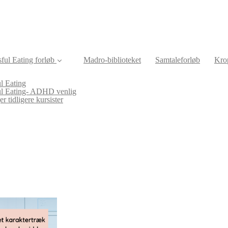
ful Eating forløb
Madro-biblioteket
Samtaleforløb
Krop
l Eating
ul Eating- ADHD venlig
r tidligere kursister