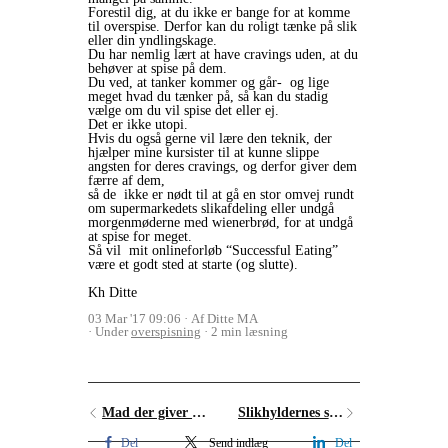
Forestil dig, at du ikke er bange for at komme
til overspise. Derfor kan du roligt tænke på slik
eller din yndlingskage.
Du har nemlig lært at have cravings uden, at du
behøver at spise på dem.
Du ved, at tanker kommer og går- og lige
meget hvad du tænker på, så kan du stadig
vælge om du vil spise det eller ej.
Det er ikke utopi.
Hvis du også gerne vil lære den teknik, der
hjælper mine kursister til at kunne slippe
angsten for deres cravings, og derfor giver dem
færre af dem,
så de ikke er nødt til at gå en stor omvej rundt
om supermarkedets slikafdeling eller undgå
morgenmøderne med wienerbrød, for at undgå
at spise for meget.
Så vil mit onlineforløb “Successful Eating”
være et godt sted at starte (og slutte).
Kh Ditte
03 Mar '17 09:06
Af Ditte MA
Under
overspisning
2 min læsning
Mad der giver dig rynker
Slikhyldernes sirenesang
Del
Send indlæg
Del