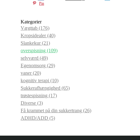
Pin
Kategorier
Vægttab
(176)
Kropsidealer
(40)
Slankekur
(21)
overspisning
(109)
selvværd
(49)
Egenomsorg
(29)
vaner
(20)
kognitiv terapi
(10)
Sukkerafhængighed
(65)
trøstespisning
(17)
Diverse
(3)
Få krammet på din sukkertrang
(26)
ADHD/ADD
(5)