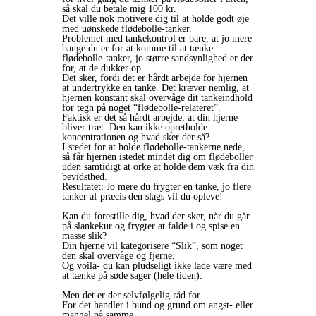
så skal du betale mig 100 kr.
Det ville nok motivere dig til at holde godt øje
med uønskede flødebolle-tanker.
Problemet med tankekontrol er bare, at jo mere
bange du er for at komme til at tænke
flødebolle-tanker, jo større sandsynlighed er der
for, at de dukker op.
Det sker, fordi det er hårdt arbejde for hjernen
at undertrykke en tanke. Det kræver nemlig, at
hjernen konstant skal overvåge dit tankeindhold
for tegn på noget “flødebolle-relateret”.
Faktisk er det så hårdt arbejde, at din hjerne
bliver træt. Den kan ikke opretholde
koncentrationen og hvad sker der så?
I stedet for at holde flødebolle-tankerne nede,
så får hjernen istedet mindet dig om flødeboller
uden samtidigt at orke at holde dem væk fra din
bevidsthed.
Resultatet: Jo mere du frygter en tanke, jo flere
tanker af præcis den slags vil du opleve!
===
Kan du forestille dig, hvad der sker, når du går
på slankekur og frygter at falde i og spise en
masse slik?
Din hjerne vil kategorisere “Slik”, som noget
den skal overvåge og fjerne.
Og voilà- du kan pludseligt ikke lade være med
at tænke på søde sager (hele tiden).
===
Men det er der selvfølgelig råd for.
For det handler i bund og grund om angst- eller
mangel på samme.