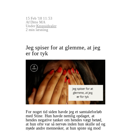
15 Feb '18 11:53
Af Ditte MA
Under
Kropsidealer
2 min læsning
Jeg spiser for at glemme, at jeg
er for tyk
For noget tid siden havde jeg et samtaleforløb
med Stine. Hun havde nemlig opdaget, at
hendes negative tanker om hendes vægt betød,
at hun ofte var så nervøs inden hun skulle ud og
møde andre mennesker, at hun spiste sig mod