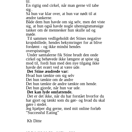
til.
En rigtig ond cirkel, når man gerne vil tabe
sig..
Så hun var klar over, at hun var nødt til at
ændre tankerne.
Både dem hun havde om sig selv, men det viste
sig, at hun også havde nogle uhensigtsmæssige
tanker om de mennesker hun skulle ud og
møde.
Til sammen vedligeholdt det Stines negative
kropsbillede, hendes bekymringer for at blive
fordømt - og ikke mindst hendes
overspisninger.
Under samtalerne fik Stine brudt den onde
cirkel og behøvede ikke længere at spise sig
mod til, fordi hun med den nye tilgang ikke
havde det svært ved at være ude.
Det Stine ændrede var:
Hvad hun tænkte om sig selv
Det hun tænkte om de andre
Det hun tænkte de andre tænkte om hende.
Det hun gjorde, når hun var ude.
Det kan lyde omfattende.
Det er det ikke, når du har forstået hvorfor du
har gjort og tænkt som du gør- og hvad du skal
gøre i stedet.
Jeg hjælper dig gerne, med mit online forløb
“Successful Eating”
Kh Ditte