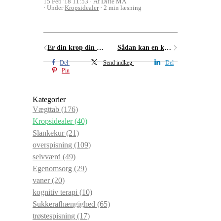
15 Feb '18 11:53
Af Ditte MA
Under
Kropsidealer
2 min læsning
Er din krop din skraldespand – eller tempel?
Sådan kan en kvinde med succes ikke se ud
Del
Send indlæg
Del
Pin
Kategorier
Vægttab
(176)
Kropsidealer
(40)
Slankekur
(21)
overspisning
(109)
selvværd
(49)
Egenomsorg
(29)
vaner
(20)
kognitiv terapi
(10)
Sukkerafhængighed
(65)
trøstespisning
(17)