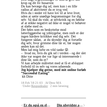
krop og dit liv husarrest.
Du kan bevæge dig ud, men kun i en lille
radius af aktiviteter du er tryg ved.
Hvis du i stedet vil have lov til at leve livet,
uden at sætte unødige begrænsninger for dig
selv. Så skal du vide, at selvkritik og en følelse
af at stikke negativt ud ikke er noget vi behøver
at slæbe med os.
Det føles som en beskyttelse mod
latterliggørelse og ydmygelse, men reelt er der
ingen hårdere kritikker end dig selv. Det
fungerer sådan, at du skynder dig at fortælle
dig selv, hvor grimme dine lår er, før nogen
anden kan nå det.
Men lad mig lufte en vild tanke 😜.
– hvad nu, hvis du gik ud i verden - og der slet
ikke var nogen der var lige så interesserede i
dine lår, som du er?
Vi kan arbejde målrettet med at få et afslappet
forhold til os selv og vores udseende.
Jeg hjælper dig gerne, med mit online forløb
“Successful Eating”
kh Ditte
18 Feb '18 21:03
Af Ditte MA
Under
Kropsidealer
2 min læsning
Er du også en elendig tankelæser?
Din ubevidste afhængighed