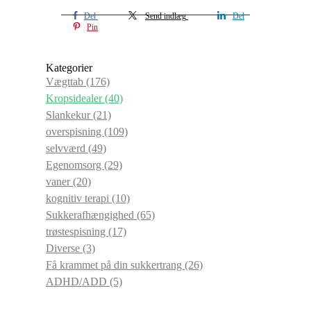
Del
Send indlæg
Del
Pin
Kategorier
Vægttab
(176)
Kropsidealer
(40)
Slankekur
(21)
overspisning
(109)
selvværd
(49)
Egenomsorg
(29)
vaner
(20)
kognitiv terapi
(10)
Sukkerafhængighed
(65)
trøstespisning
(17)
Diverse
(3)
Få krammet på din sukkertrang
(26)
ADHD/ADD
(5)