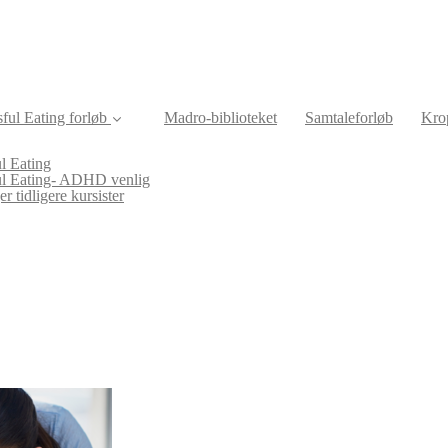
ful Eating forløb
Madro-biblioteket
Samtaleforløb
Krop
l Eating
ul Eating- ADHD venlig
r tidligere kursister