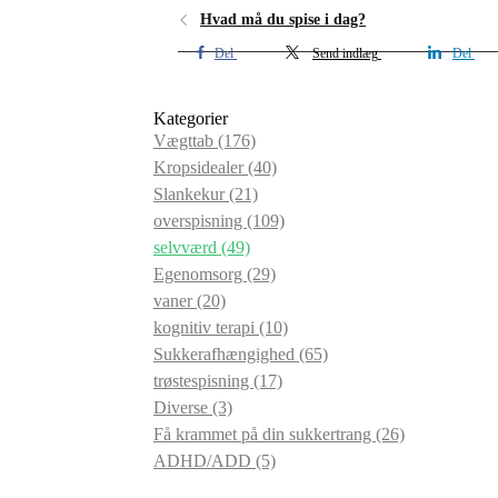
Hvad må du spise i dag?
Del
Send indlæg
Del
Kategorier
Vægttab
(176)
Kropsidealer
(40)
Slankekur
(21)
overspisning
(109)
selvværd
(49)
Egenomsorg
(29)
vaner
(20)
kognitiv terapi
(10)
Sukkerafhængighed
(65)
trøstespisning
(17)
Diverse
(3)
Få krammet på din sukkertrang
(26)
ADHD/ADD
(5)