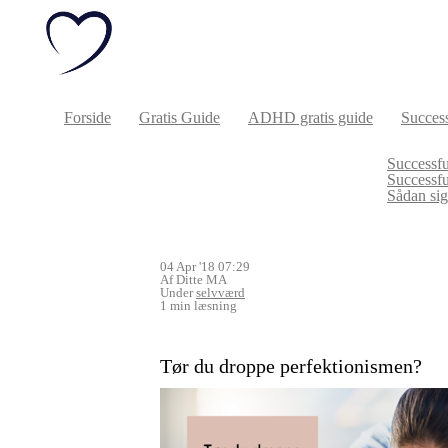
Forside
Gratis Guide
ADHD gratis guide
Success
Successfu
Successf
Sådan sige
04 Apr '18 07:29
Af Ditte MA
Under
selvværd
1 min læsning
Tør du droppe perfektionismen?