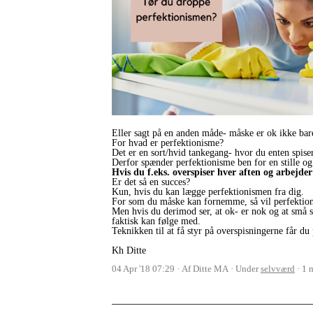
Eller sagt på en anden måde- måske er ok ikke ba
For hvad er perfektionisme?
Det er en sort/hvid tankegang- hvor du enten spiser 
Derfor spænder perfektionisme ben for en stille og 
Hvis du f.eks. overspiser hver aften og arbejde
Er det så en succes?
Kun, hvis du kan lægge perfektionismen fra dig.
For som du måske kan fornemme, så vil perfektionis
Men hvis du derimod ser, at ok- er nok og at små skr
faktisk kan følge med.
Teknikken til at få styr på overspisningerne får du
Kh Ditte
04 Apr '18 07:29
Af Ditte MA
Under
selvværd
1 