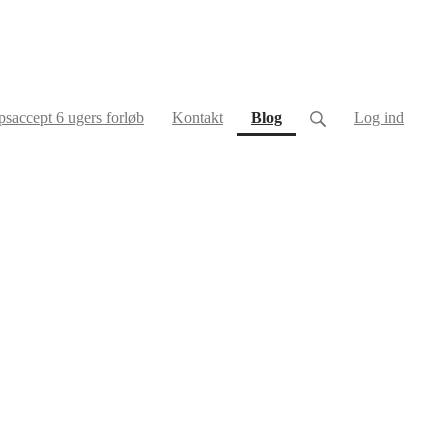
(current)
saccept 6 ugers forløb
Kontakt
Blog
Log ind