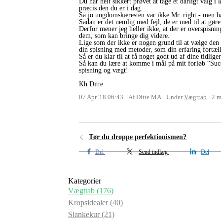
Du har helt sikkert prøvet at tage et dårligt valg i l
præcis den du er i dag.
Så jo ungdomskæresten var ikke Mr. right - men han
Sådan er det nemlig med fejl, de er med til at gøre 
Derfor mener jeg heller ikke, at der er overspisnin
dem, som kan bringe dig videre.
Lige som der ikke er nogen grund til at vælge den s
din spisning med metoder, som din erfaring fortæll
Så er du klar til at få noget godt ud af dine tidlig
Så kan du lære at komme i mål på mit forløb “Succ
spisning og vægt!
Kh Ditte
07 Apr '18 06:43
Af Ditte MA
Under
Vægttab
2 m
Tør du droppe perfektionismen?
Del
Send indlæg
Del
Kategorier
Vægttab
(176)
Kropsidealer
(40)
Slankekur
(21)