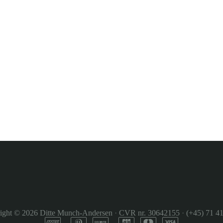
ight © 2026
Ditte Munch-Andersen
·
CVR nr. 30642155
·
(+45) 71 41