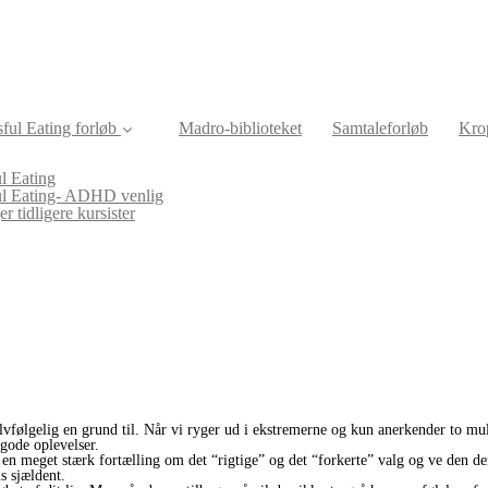
ful Eating forløb
Madro-biblioteket
Samtaleforløb
Krop
l Eating
ul Eating- ADHD venlig
r tidligere kursister
elvfølgelig en grund til. Når vi ryger ud i ekstremerne og kun anerkender to muli
 gode oplevelser.
 en meget stærk fortælling om det “rigtige” og det “forkerte” valg og ve den de
s sjældent.