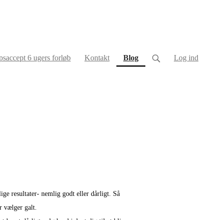
(current)
saccept 6 ugers forløb
Kontakt
Blog
Log ind
ge resultater- nemlig godt eller dårligt. Så
r vælger galt.