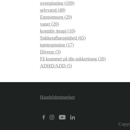
overspisning
(109)
selvværd
(49)
Egenomsorg
(29)
vaner
(20)
kognitiv terapi
(10)
Sukkerafhængighed
(65)
trøstespisning
(17)
Diverse
(3)
Få krammet på din sukkertrang
(26)
ADHD/ADD
(5)
Handelsbetingelser
Copyr