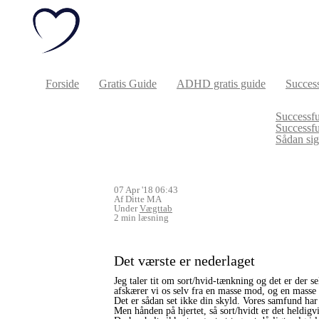
Forside
Gratis Guide
ADHD gratis guide
Success
Successfu
Successf
Sådan sige
07 Apr '18 06:43
Af Ditte MA
Under
Vægttab
2 min læsning
Det værste er nederlaget
Jeg taler tit om sort/hvid-tænkning og det er der s
afskærer vi os selv fra en masse mod, og en masse
Det er sådan set ikke din skyld. Vores samfund har
Men hånden på hjertet, så sort/hvidt er det heldigvi