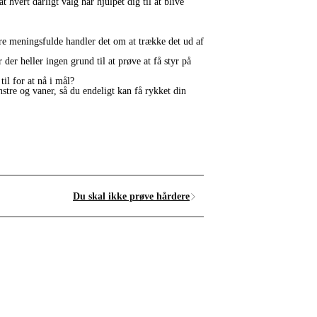
at hvert dårligt valg har hjulpet dig til at blive
være meningsfulde handler det om at trække det ud af
der heller ingen grund til at prøve at få styr på
til for at nå i mål?
tre og vaner, så du endeligt kan få rykket din
Du skal ikke prøve hårdere