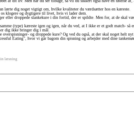
øbet af dit liv. Men når du ser tilbage, så vil du sikkert også have en følelse af, 
 lærte dig noget vigtigt om, hvilke kvaliteter du værdsætter hos en kæreste.
os klogere og dygtigere til livet, hvis vi lader dem.
ger eller droppede slankekure i din fortid, der er spildte. Men for, at de skal 
amme (type) kæreste igen og igen, når du ved, at I ikke er et godt match- så er 
er dig ikke bringer dig i mål.
ere overspisninger- og droppede kure? Og ved du også, at der skal noget helt nyt 
essful Eating”, hvor vi går bagom din spisning og arbejder med dine tankemøns
in læsning