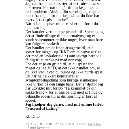
Jeg ved fra mine kursister, at det føles mest som
luk røven. For når du går til din læge med et
reelt problem. Altså at din spisning og vægt er
løbet fra dig. Tror din læge så, at du ikke har
overvejet at spise mindre?
Når ikke du spiser mindre, så er det fordi du
ikke kan lige nu.
Det kan der være mange grunde til. Spisning og
det at finde tilbage til en normalvægt og et
sundt spisemønter er ikke noget, hvor man bare
kan følge én opskrift.
Det handler om at finde årsagerne til, at du
spiser for meget- og IKKE om at prøve at fixe
det med en lavkaloriekur (som iøvrigt bare vil
få dig til at tænke på mad nonstop).
For der er jo en grund til, at du spiser for
meget og jeg VED, at det ikke handler om, at
du ikke ved, hvad du burde og ikke burde spise.
Du har helt sikkert konstateret at
symptombehandling som hurtige slankekure
ikke virker på den lange bane. Det er derfor jeg
har udviklet mit forløb “Få krammet på din
sukkertrang”- for at hjælpe dig med at finde og
behandle roden til, at din spisning er kørt af
sporet.
Jeg hjælper dig gerne, med mit online forløb
“Successful Eating”
Kh Ditte
31 Aug '18 12:38
Af Ditte MA
Under
Vægttab
2 min læsning