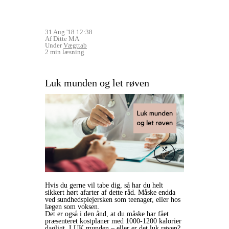
31 Aug '18 12:38
Af Ditte MA
Under
Vægttab
2 min læsning
Luk munden og let røven
Hvis du gerne vil tabe dig, så har du helt
sikkert hørt afarter af dette råd. Måske endda
ved sundhedsplejersken som teenager, eller hos
lægen som voksen.
Det er også i den ånd, at du måske har fået
præsenteret kostplaner med 1000-1200 kalorier
dagligt. LUK munden – eller er det luk røven?