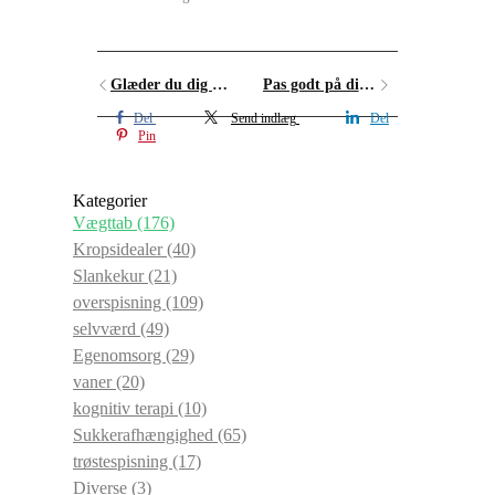
Glæder du dig til sweatervejr?
Pas godt på dig selv
Del
Send indlæg
Del
Pin
Kategorier
Vægttab
(176)
Kropsidealer
(40)
Slankekur
(21)
overspisning
(109)
selvværd
(49)
Egenomsorg
(29)
vaner
(20)
kognitiv terapi
(10)
Sukkerafhængighed
(65)
trøstespisning
(17)
Diverse
(3)