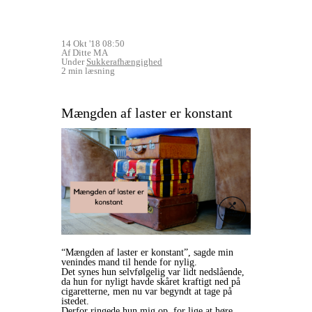
14 Okt '18 08:50
Af Ditte MA
Under
Sukkerafhængighed
2 min læsning
Mængden af laster er konstant
“Mængden af laster er konstant”, sagde min
venindes mand til hende for nylig.
Det synes hun selvfølgelig var lidt nedslående,
da hun for nyligt havde skåret kraftigt ned på
cigaretterne, men nu var begyndt at tage på
istedet.
Derfor ringede hun mig op, for lige at høre,