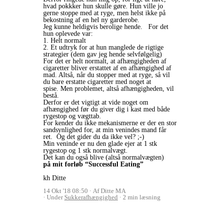
hvad pokkker hun skulle gøre. Hun ville jo
gerne stoppe med at ryge, men helst ikke på
bekostning af en hel ny garderobe.
Jeg kunne heldigvis berolige hende. For det
hun oplevede var:
1. Helt normalt
2. Et udtryk for at hun manglede de rigtige
strategier (dem gav jeg hende selvfølgelig)
For det er helt normalt, at afhængigheden af
cigaretter bliver erstattet af en afhængighed af
mad. Altså, når du stopper med at ryge, så vil
du bare erstatte cigaretter med noget at
spise.
Men problemet, altså afhængigheden, vil
bestå.
Derfor er det vigtigt at vide noget om
afhængighed før du giver dig i kast med både
rygestop og vægttab.
For kender du ikke mekanismerne er der en stor
sandsynlighed for, at min venindes mand får
ret. Og det gider du da ikke vel? ;-)
Min veninde er nu den glade ejer at 1 stk
rygestop og 1 stk normalvægt.
Det kan du også blive (altså normalvægten)
på mit forløb “Successful Eating”
kh Ditte
14 Okt '18 08:50
Af Ditte MA
Under
Sukkerafhængighed
2 min læsning