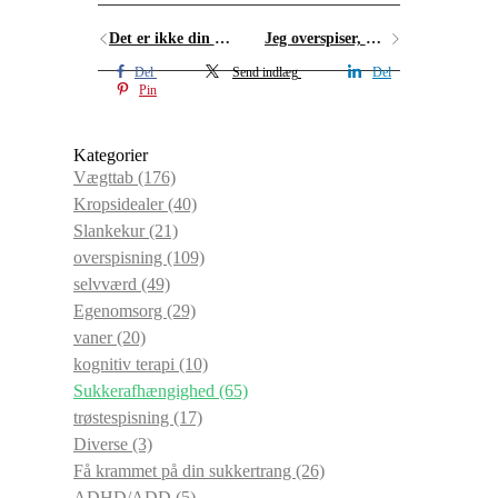
Det er ikke din skyld, det er din hjerne
Jeg overspiser, men ikke fordi jeg er ked af det
Del
Send indlæg
Del
Pin
Kategorier
Vægttab
(176)
Kropsidealer
(40)
Slankekur
(21)
overspisning
(109)
selvværd
(49)
Egenomsorg
(29)
vaner
(20)
kognitiv terapi
(10)
Sukkerafhængighed
(65)
trøstespisning
(17)
Diverse
(3)
Få krammet på din sukkertrang
(26)
ADHD/ADD
(5)