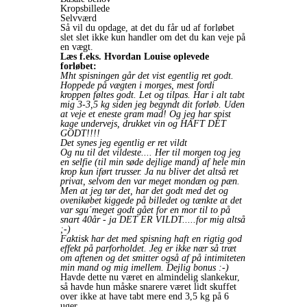
Kropsbillede
Selvværd
Så vil du opdage, at det du får ud af forløbet
slet slet ikke kun handler om det du kan veje på
en vægt.
Læs f.eks. Hvordan Louise oplevede
forløbet:
Mht spisningen går det vist egentlig ret godt.
Hoppede på vægten i morges, mest fordi
kroppen føltes godt. Let og tilpas. Har i alt tabt
mig 3-3,5 kg siden jeg begyndt dit forløb. Uden
at veje et eneste gram mad! Og jeg har spist
kage undervejs, drukket vin og HAFT DET
GODT!!!!
Det synes jeg egentlig er ret vildt
Og nu til det vildeste.... Her til morgen tog jeg
en selfie (til min søde dejlige mand) af hele min
krop kun iført trusser. Ja nu bliver det altså ret
privat, selvom den var meget mondæn og pæn.
Men at jeg tør det, har det godt med det og
ovenikøbet kiggede på billedet og tænkte at det
var sgu´meget godt gået for en mor til to på
snart 40år - ja DET ER VILDT.....for mig altså
;-)
Faktisk har det med spisning haft en rigtig god
effekt på parforholdet. Jeg er ikke nær så træt
om aftenen og det smitter også af på intimiteten
min mand og mig imellem. Dejlig bonus :-)
Havde dette nu været en almindelig slankekur,
så havde hun måske snarere været lidt skuffet
over ikke at have tabt mere end 3,5 kg på 6
uger.