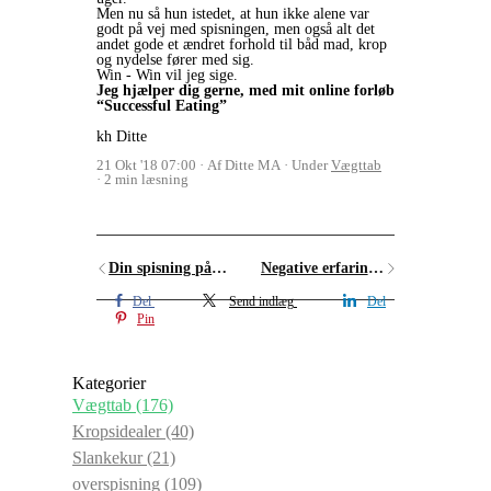
Men nu så hun istedet, at hun ikke alene var
godt på vej med spisningen, men også alt det
andet gode et ændret forhold til båd mad, krop
og nydelse fører med sig.
Win - Win vil jeg sige.
Jeg hjælper dig gerne, med mit online forløb
“Successful Eating”
kh Ditte
21 Okt '18 07:00
Af Ditte MA
Under
Vægttab
2 min læsning
Din spisning påvirker selvværdet
Negative erfaringer kan ødelægge dine odds for vægttabssucces
Del
Send indlæg
Del
Pin
Kategorier
Vægttab
(176)
Kropsidealer
(40)
Slankekur
(21)
overspisning
(109)