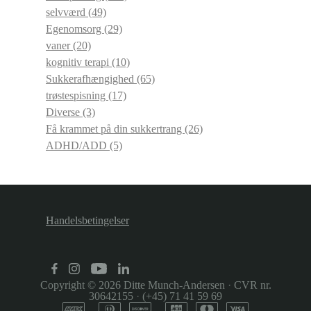
selvværd
(49)
Egenomsorg
(29)
vaner
(20)
kognitiv terapi
(10)
Sukkerafhængighed
(65)
trøstespisning
(17)
Diverse
(3)
Få krammet på din sukkertrang
(26)
ADHD/ADD
(5)
Handelsbetingelser
Copyright © 2026
Ditte Munch-Andersen
·
CVR nr.
30642155
·
(+45) 71 41 59 69