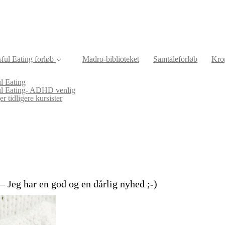
ful Eating forløb
Madro-biblioteket
Samtaleforløb
Krop
l Eating
ul Eating- ADHD venlig
r tidligere kursister
– Jeg har en god og en dårlig nyhed ;-)