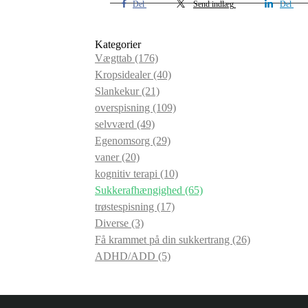
Del
Send indlæg
Del
Kategorier
Vægttab
(176)
Kropsidealer
(40)
Slankekur
(21)
overspisning
(109)
selvværd
(49)
Egenomsorg
(29)
vaner
(20)
kognitiv terapi
(10)
Sukkerafhængighed
(65)
trøstespisning
(17)
Diverse
(3)
Få krammet på din sukkertrang
(26)
ADHD/ADD
(5)