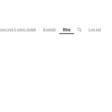
(current)
saccept 6 ugers forløb
Kontakt
Blog
Log ind