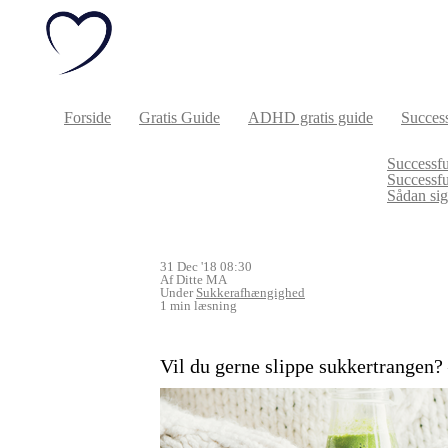
Forside
Gratis Guide
ADHD gratis guide
Success
Successfu
Successf
Sådan sige
31 Dec '18 08:30
Af Ditte MA
Under
Sukkerafhængighed
1 min læsning
Vil du gerne slippe sukkertrangen? 