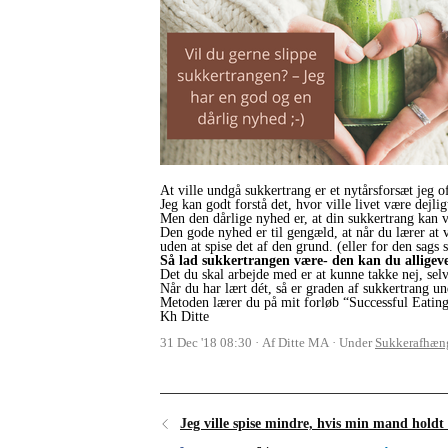
At ville undgå sukkertrang er et nytårsforsæt jeg of
Jeg kan godt forstå det, hvor ville livet være dejlig
Men den dårlige nyhed er, at din sukkertrang kan v
Den gode nyhed er til gengæld, at når du lærer at 
uden at spise det af den grund. (eller for den sags
Så lad sukkertrangen være- den kan du alligevel
Det du skal arbejde med er at kunne takke nej, selv
Når du har lært dét, så er graden af sukkertrang u
Metoden lærer du på mit forløb “Successful Eating
Kh Ditte
31 Dec '18 08:30
Af Ditte MA
Under
Sukkerafhæn