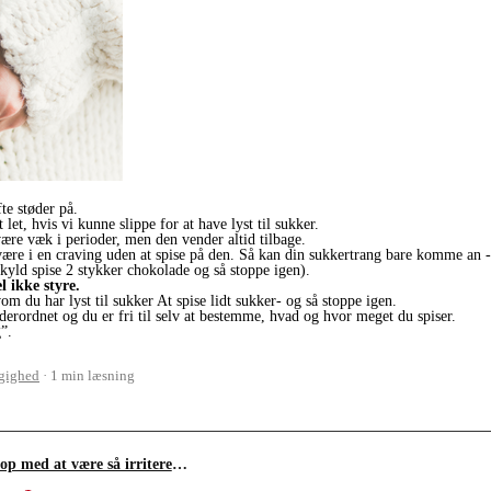
te støder på.
t let, hvis vi kunne slippe for at have lyst til sukker.
ære væk i perioder, men den vender altid tilbage.
være i en craving uden at spise på den. Så kan din sukkertrang bare komme an - 
 skyld spise 2 stykker chokolade og så stoppe igen).
 ikke styre.
om du har lyst til sukker At spise lidt sukker- og så stoppe igen.
nderordnet og du er fri til selv at bestemme, hvad og hvor meget du spiser.
”.
gighed
1 min læsning
Jeg ville spise mindre, hvis min mand holdt op med at være så irriterende