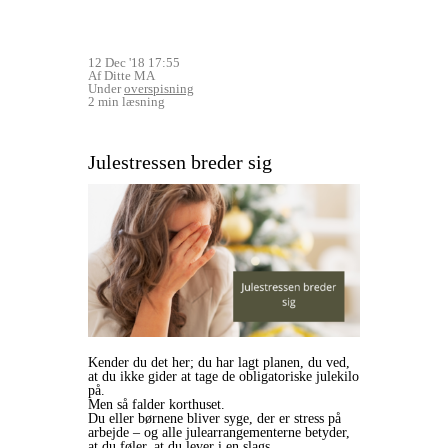
12 Dec '18 17:55
Af Ditte MA
Under
overspisning
2 min læsning
Julestressen breder sig
Kender du det her; du har lagt planen, du ved,
at du ikke gider at tage de obligatoriske julekilo
på.
Men så falder korthuset.
Du eller børnene bliver syge, der er stress på
arbejde – og alle julearrangementerne betyder,
at du føler, at du lever i en slags