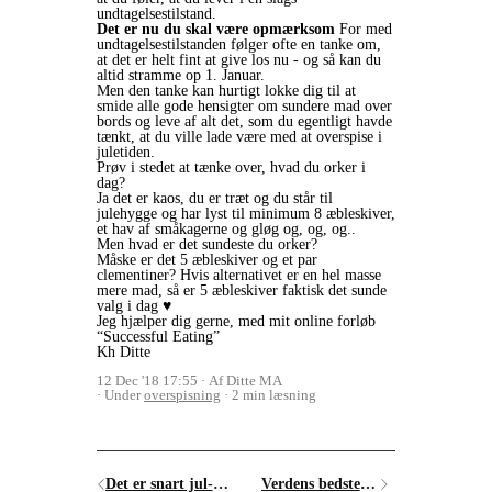
undtagelsestilstand.
Det er nu du skal være opmærksom
For med
undtagelsestilstanden følger ofte en tanke om,
at det er helt fint at give los nu - og så kan du
altid stramme op 1. Januar.
Men den tanke kan hurtigt lokke dig til at
smide alle gode hensigter om sundere mad over
bords og leve af alt det, som du egentligt havde
tænkt, at du ville lade være med at overspise i
juletiden.
Prøv i stedet at tænke over, hvad du orker i
dag?
Ja det er kaos, du er træt og du står til
julehygge og har lyst til minimum 8 æbleskiver,
et hav af småkagerne og gløg og, og, og..
Men hvad er det sundeste du orker?
Måske er det 5 æbleskiver og et par
clementiner? Hvis alternativet er en hel masse
mere mad, så er 5 æbleskiver faktisk det sunde
valg i dag ♥️
Jeg hjælper dig gerne, med mit online forløb
“Successful Eating”
Kh Ditte
12 Dec '18 17:55
Af Ditte MA
Under
overspisning
2 min læsning
Det er snart jul- giver det mening at starte op nu?
Verdens bedste julegave