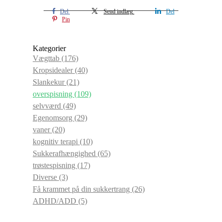
Del
Send indlæg
Del
Pin
Kategorier
Vægttab
(176)
Kropsidealer
(40)
Slankekur
(21)
overspisning
(109)
selvværd
(49)
Egenomsorg
(29)
vaner
(20)
kognitiv terapi
(10)
Sukkerafhængighed
(65)
trøstespisning
(17)
Diverse
(3)
Få krammet på din sukkertrang
(26)
ADHD/ADD
(5)