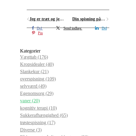
Jeg er træt og jeg har brug for energien
Din spisning påvirker dit selvværd
Del
Send indlæg
Del
Pin
Kategorier
Vægttab
(176)
Kropsidealer
(40)
Slankekur
(21)
overspisning
(109)
selvværd
(49)
Egenomsorg
(29)
vaner
(20)
kognitiv terapi
(10)
Sukkerafhængighed
(65)
trøstespisning
(17)
Diverse
(3)