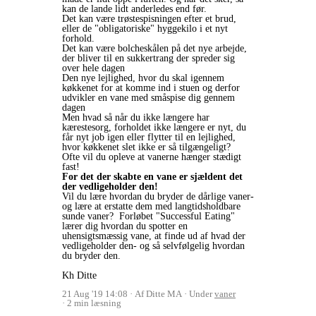
kan de lande lidt anderledes end før.
Det kan være trøstespisningen efter et brud,
eller de "obligatoriske" hyggekilo i et nyt
forhold.
Det kan være bolcheskålen på det nye arbejde,
der bliver til en sukkertrang der spreder sig
over hele dagen
Den nye lejlighed, hvor du skal igennem
køkkenet for at komme ind i stuen og derfor
udvikler en vane med småspise dig gennem
dagen
Men hvad så når du ikke længere har
kærestesorg, forholdet ikke længere er nyt, du
får nyt job igen eller flytter til en lejlighed,
hvor køkkenet slet ikke er så tilgængeligt?
Ofte vil du opleve at vanerne hænger stædigt
fast!
For det der skabte en vane er sjældent det
der vedligeholder den!
Vil du lære hvordan du bryder de dårlige vaner-
og lære at erstatte dem med langtidsholdbare
sunde vaner? Forløbet "Successful Eating"
lærer dig hvordan du spotter en
uhensigtsmæssig vane, at finde ud af hvad der
vedligeholder den- og så selvfølgelig hvordan
du bryder den.
Kh Ditte
21 Aug '19 14:08
Af Ditte MA
Under
vaner
2 min læsning