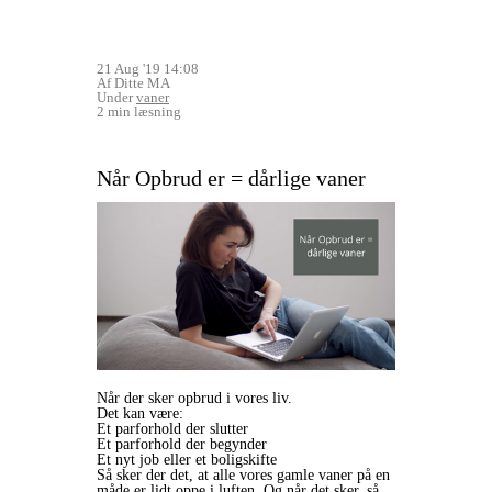
21 Aug '19 14:08
Af Ditte MA
Under
vaner
2 min læsning
Når Opbrud er = dårlige vaner
Når der sker opbrud i vores liv.
Det kan være:
Et parforhold der slutter
Et parforhold der begynder
Et nyt job eller et boligskifte
Så sker der det, at alle vores gamle vaner på en
måde er lidt oppe i luften. Og når det sker, så