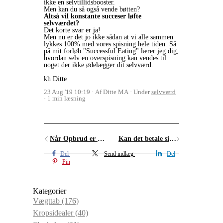
ikke en selvtillidsbooster.
Men kan du så også vende bøtten?
Altså vil konstante succeser løfte
selvværdet?
Det korte svar er ja!
Men nu er det jo ikke sådan at vi alle sammen
lykkes 100% med vores spisning hele tiden. Så
på mit forløb "Successful Eating" lærer jeg dig,
hvordan selv en overspisning kan vendes til
noget der ikke ødelægger dit selvværd.
kh Ditte
23 Aug '19 10:19
Af Ditte MA
Under
selvværd
1 min læsning
Når Opbrud er = dårlige vaner
Kan det betale sig at betale så mange penge for at få styr på spisningen?
Del
Send indlæg
Del
Pin
Kategorier
Vægttab
(176)
Kropsidealer
(40)