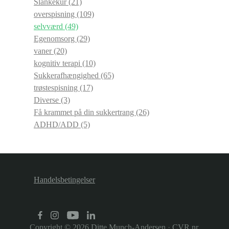
Slankekur
(21)
overspisning
(109)
selvværd
(49)
Egenomsorg
(29)
vaner
(20)
kognitiv terapi
(10)
Sukkerafhængighed
(65)
trøstespisning
(17)
Diverse
(3)
Få krammet på din sukkertrang
(26)
ADHD/ADD
(5)
Handelsbetingelser
Copyright © 2026
Ditte Munch-Andersen
·
CVR nr.