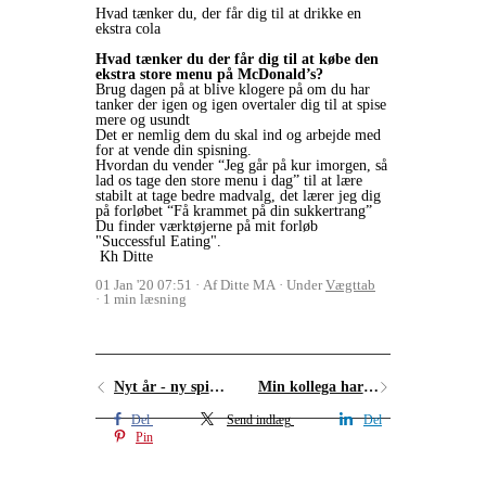
Hvad tænker du, der får dig til at drikke en
ekstra cola
Hvad tænker du der får dig til at købe den
ekstra store menu på McDonald’s?
Brug dagen på at blive klogere på om du har
tanker der igen og igen overtaler dig til at spise
mere og usundt
Det er nemlig dem du skal ind og arbejde med
for at vende din spisning.
Hvordan du vender “Jeg går på kur imorgen, så
lad os tage den store menu i dag” til at lære
stabilt at tage bedre madvalg, det lærer jeg dig
på forløbet “Få krammet på din sukkertrang”
Du finder værktøjerne på mit forløb
"Successful Eating".
Kh Ditte
01 Jan '20 07:51
Af Ditte MA
Under
Vægttab
1 min læsning
Nyt år - ny spisning?
Min kollega har altid slik fremme
Del
Send indlæg
Del
Pin