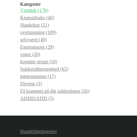
Kategorier
Vægttab
(176)
Kropsidealer
(40)
Slankekur
(21)
overspisning
(109)
selvværd
(49)
Egenomsorg
(29)
vaner
(20)
kognitiv terapi
(10)
Sukkerafhængighed
(65)
trøstespisning
(17)
Diverse
(3)
Få krammet på din sukkertrang
(26)
ADHD/ADD
(5)
Handelsbetingelser