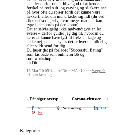
handler derfor om at blive god til at kende
forskel på reel sult og craving og så skære ned
på hvor ofte du spiser fordi det kunne være
lækkert, eller din mund keder sig lidt (du ved
sikkert fra dig selv, hvor meget mad der kan
ryge indenbords på den konto)
Det er selvfølgelig ikke nødvendigvis en let
øvelse – derfor guider jeg dig til, hvordan du
lærer at kunne have lyst til f.eks en kage og
takke nej, uden at synes det er hverken ulideligt
eller vildt synd for dig.
Du lærer det på forløbet "Successful Eating"
som fås både som onlineforløb og
som workshop.
kh Ditte
18 Mar '20 05:44
Af Ditte MA
Under
Vægttab
1 min læsning
Dét siger overspisninger ikke om dig!
Corona-virussen er svær- måske også for din spisning
Del
Send indlæg
Del
Pin
Kategorier