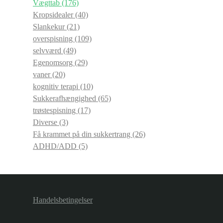
Vægttab
(176)
Kropsidealer
(40)
Slankekur
(21)
overspisning
(109)
selvværd
(49)
Egenomsorg
(29)
vaner
(20)
kognitiv terapi
(10)
Sukkerafhængighed
(65)
trøstespisning
(17)
Diverse
(3)
Få krammet på din sukkertrang
(26)
ADHD/ADD
(5)
Handelsbetingelser