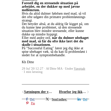
Forestil dig en stressende situation på
arbejdet, en der dukker op med jævne
mellemrum.
Hvis du altid dulmer følelsen med mad, så vil
det ofte udgøre din primære problemløsnings
strategi.
Det betyder altså, at du aldrig får kigget på, om
du kunne løse problemet, så den stressende
situation blev mindre stressende, eller kunne
dukke op mindre hyppigt.
Eller med andre ord,
når du dulmer ubehaget
med mad, så får du ofte ikke lært det du
skulle i situationen.
På “Successful Eating" lærer jeg dig ikke at
spise ubehaget væk, så du kan få problemløst i
stedet for at symptombehandle.
Kh Ditte
29 Jul '20 12:27
Af Ditte MA
Under
Vægttab
1 min læsning
Sætningen der vedligeholder din overvægt
Hvorfor jeg ikke anbefaler 0 sukker
Del
Send indlæg
Del
Pin