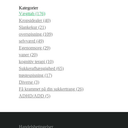
Kategorier
Vægttab
(176)
Kropsidealer
(40)
Slankekur
(21)
overspisning
(109)
selvværd
(49)
Egenomsorg
(29)
vaner
(20)
kognitiv terapi
(10)
Sukkerafhængighed
(65)
trøstespisning
(17)
Diverse
(3)
Få krammet på din sukkertrang
(26)
ADHD/ADD
(5)
Handelsbetingelser