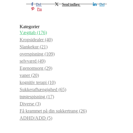
Del
Send indlæg
Del
Pin
Kategorier
Vægttab
(176)
Kropsidealer
(40)
Slankekur
(21)
overspisning
(109)
selvværd
(49)
Egenomsorg
(29)
vaner
(20)
kognitiv terapi
(10)
Sukkerafhængighed
(65)
trøstespisning
(17)
Diverse
(3)
Få krammet på din sukkertrang
(26)
ADHD/ADD
(5)