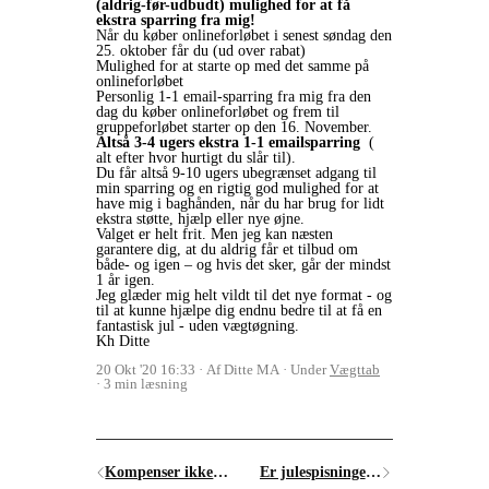
(aldrig-før-udbudt) mulighed for at få
ekstra sparring fra mig!
Når du køber onlineforløbet i senest søndag den
25. oktober får du (ud over rabat)
Mulighed for at starte op med det samme på
onlineforløbet
Personlig 1-1 email-sparring fra mig fra den
dag du køber onlineforløbet og frem til
gruppeforløbet starter op den 16. November.
Altså 3-4 ugers ekstra 1-1 emailsparring
(
alt efter hvor hurtigt du slår til).
Du får altså 9-10 ugers ubegrænset adgang til
min sparring og en rigtig god mulighed for at
have mig i baghånden, når du har brug for lidt
ekstra støtte, hjælp eller nye øjne.
Valget er helt frit. Men jeg kan næsten
garantere dig, at du aldrig får et tilbud om
både- og igen – og hvis det sker, går der mindst
1 år igen.
Jeg glæder mig helt vildt til det nye format - og
til at kunne hjælpe dig endnu bedre til at få en
fantastisk jul - uden vægtøgning.
Kh Ditte
20 Okt '20 16:33
Af Ditte MA
Under
Vægttab
3 min læsning
Kompenser ikke - hvis du har overspist i dag
Er julespisningen svær at opgive?