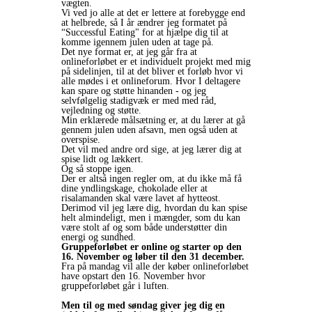
vægten.
Vi ved jo alle at det er lettere at forebygge end
at helbrede, så I år ændrer jeg formatet på
“Successful Eating" for at hjælpe dig til at
komme igennem julen uden at tage på.
Det nye format er, at jeg går fra at
onlineforløbet er et individuelt projekt med mig
på sidelinjen, til at det bliver et forløb hvor vi
alle mødes i et onlineforum. Hvor I deltagere
kan spare og støtte hinanden - og jeg
selvfølgelig stadigvæk er med med råd,
vejledning og støtte.
Min erklærede målsætning er, at du lærer at gå
gennem julen uden afsavn, men også uden at
overspise.
Det vil med andre ord sige, at jeg lærer dig at
spise lidt og lækkert.
Og så stoppe igen.
Der er altså ingen regler om, at du ikke må få
dine yndlingskage, chokolade eller at
risalamanden skal være lavet af hytteost.
Derimod vil jeg lære dig, hvordan du kan spise
helt almindeligt, men i mængder, som du kan
være stolt af og som både understøtter din
energi og sundhed.
Gruppeforløbet er online og starter op den
16. November og løber til den 31 december.
Fra på mandag vil alle der køber onlineforløbet
have opstart den 16. November hvor
gruppeforløbet går i luften.
Men til og med søndag giver jeg dig en