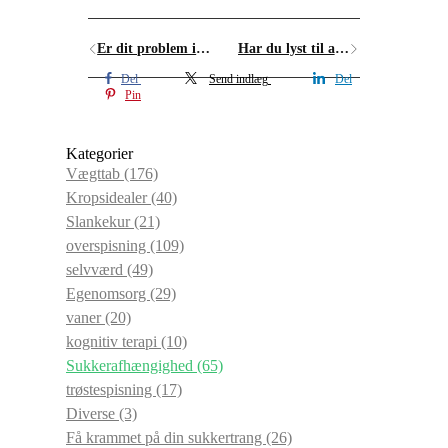
Er dit problem ikke sukker – men brød?
Har du lyst til at overspise i dag?
Del
Send indlæg
Del
Pin
Kategorier
Vægttab
(176)
Kropsidealer
(40)
Slankekur
(21)
overspisning
(109)
selvværd
(49)
Egenomsorg
(29)
vaner
(20)
kognitiv terapi
(10)
Sukkerafhængighed
(65)
trøstespisning
(17)
Diverse
(3)
Få krammet på din sukkertrang
(26)