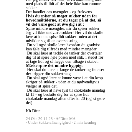
med plads til lidt af det hele ikke kan rumme
sukker.
Det handler om mængder - og frekvens.
Hvis du spiser så meget sukker uden for
hovedmåltiderne, at du tager på af det, så
vil det være godt at øve dig i at :
Spise mindre mængder, når du spiser sukker
Jeg vil ikke undvære sukker! Her vil du skulle
lære at kunne spise lidt sukker- uden at det
udvikler sig til en overspisning
Du vil også skulle lære hvordan du gradvist
kan føle dig tilfreds med mindre mængder
Du skal lære at tackle de tanker der overtaler
dig til at spise hele posen med slik, i stedet for
at tage lidt og så lægge den tilbage i skabet.
Måske spise det mindre hyppigt
Her skal du lære at fange de tanker og følelser
der trigger din sukkertrang.
Du skal også lære at kunne være i at din krop
skriger på sukker - uden at du nødvendigvis
vælger at spise det.
Du skal lære at have lyst til chokolade mandag
kl 11 - og beslutte dig for at spise lidt
chokolade mandag aften efter kl 20 (og så gøre
det).
Kh Ditte
24 Okt '20 14:28
Af Ditte MA
Under
Sukkerafhængighed
2 min læsning