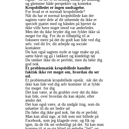
og glemmer både perspektiv og kontekst.
Kropsbilledet er ingen undtagelse.
For hvad er et normalt kropsbillede?
Når du har et normal kropsbillede kan der
sagtens være dele af dit udseende du ikke er
specielt pjattet med og hånden på hjertet da
ikke ville have noget imod var anderledes.
Men det du ikke bryder dig om fylder ikke så
meget for dig. For du er tilbøjelig til at
fokusere mere på det du godt kan lide ved dig
selv, ved dit liv, dit arbejde og sociale
kontakter.
Du kan også sagtens nyde at tage make up på,
sætte håret og gå i lækkert og klædeligt tøj
Du tænker ikke du er perfekt, men du føler dig
god nok.
Et problematisk kropsbillede handler
faktisk ikke ret meget om, hvordan du ser
ud.
Et problematisk kropsbillede opstår, når det du
ikke kan lide ved dig selv kommer til at fylde
for meget for dig
Det kan være, at du grubler over det du ikke
kan lide, over hvordan du kan skjule, eller
ændre det.
Det kan også være, at du undgår ting, som du
udsætter til du ser bedre ud
Du føler dig ikke god nok, før du er perfekt
Man kan altså sige, at lidt som mit billede på
Facebook, som jeg klagede over, og fik op
igen, da de fik set ordentligt på det. Så kan man
komme til at se sig blind på enkelte "fejl" og