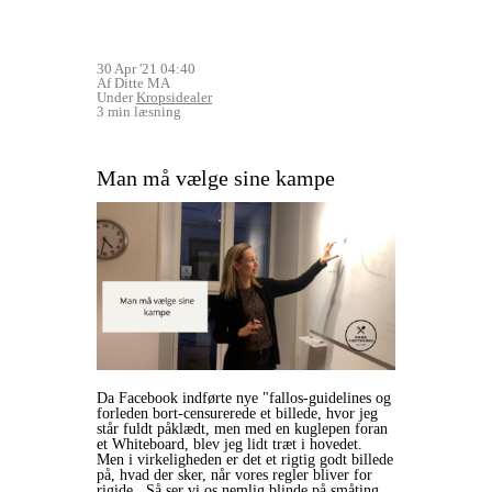
30 Apr '21 04:40
Af Ditte MA
Under
Kropsidealer
3 min læsning
Man må vælge sine kampe
Da Facebook indførte nye "fallos-guidelines og
forleden bort-censurerede et billede, hvor jeg
står fuldt påklædt, men med en kuglepen foran
et Whiteboard, blev jeg lidt træt i hovedet.
Men i virkeligheden er det et rigtig godt billede
på, hvad der sker, når vores regler bliver for
rigide. Så ser vi os nemlig blinde på småting,