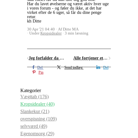
Har du lavet øvelserne og været aktiv hver uge
i vores forum - og føler du ikke, at det har
virket efter de 6 uger, så får du dine penge
retur.
kh Ditte
30 Apr '21 04:40
Af Ditte MA
Under
Kropsidealer
3 min læsning
Jeg forfalder da helt, hvis jeg bare accepterer mig selv, som jeg ser ud nu
Alle fortjener et godt forhold til sin krop
Del
Send indlæg
Del
Pin
Kategorier
Vægttab
(176)
Kropsidealer
(40)
Slankekur
(21)
overspisning
(109)
selvværd
(49)
Egenomsorg
(29)