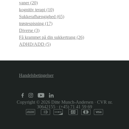
vaner
(20)
kognitiv terapi
(10)
Sukkerafhængighed
(65)
trøstespisning
(17)
Diverse
(3)
Få krammet på din sukkertrang
(26)
ADHD/ADD
(5)
Handelsbetingelser
Copyright © 2026
Ditte Munch-Andersen
·
CVR nr.
30642155
·
(+45) 71 41 59 69