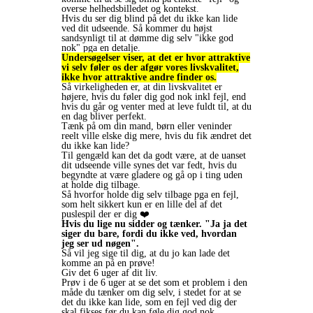
overse helhedsbilledet og kontekst.
Hvis du ser dig blind på det du ikke kan lide
ved dit udseende. Så kommer du højst
sandsynligt til at dømme dig selv "ikke god
nok" pga en detalje.
Undersøgelser viser, at det er hvor attraktive
vi selv føler os der afgør vores livskvalitet,
ikke hvor attraktive andre finder os.
Så virkeligheden er, at din livskvalitet er
højere, hvis du føler dig god nok inkl fejl, end
hvis du går og venter med at leve fuldt til, at du
en dag bliver perfekt.
Tænk på om din mand, børn eller veninder
reelt ville elske dig mere, hvis du fik ændret det
du ikke kan lide?
Til gengæld kan det da godt være, at de uanset
dit udseende ville synes det var fedt, hvis du
begyndte at være gladere og gå op i ting uden
at holde dig tilbage.
Så hvorfor holde dig selv tilbage pga en fejl,
som helt sikkert kun er en lille del af det
puslespil der er dig ❤️
Hvis du lige nu sidder og tænker. "Ja ja det
siger du bare, fordi du ikke ved, hvordan
jeg ser ud nøgen".
Så vil jeg sige til dig, at du jo kan lade det
komme an på en prøve!
Giv det 6 uger af dit liv.
Prøv i de 6 uger at se det som et problem i den
måde du tænker om dig selv, i stedet for at se
det du ikke kan lide, som en fejl ved dig der
skal fikses før du kan føle dig god nok.