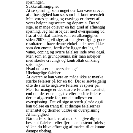
spisningen.
Sukkerafhængighed.
At se spisning, som noget der kan være drevet
af afhængighed kan ses som lidt kontroversielt.
Men vores spisning og cravings er drevet af
vores belønningssystem og dopamin. Det vil
sige, at mange oplever en høj grad af afhængig
spisning. Jeg har arbejdet med overspisning ud
fra, at det skal tænkes som en afhængighed
siden 2007 og vil sige, at det giver rigtigt gode
resultater at have denne vinkel inde over. Ikke
som den eneste, fordi ofte ligger der lag af
vaner, coping og svære følelser inde over også.
Men som en grundpræmis, når man arbejder
med stærke cravings og kontroltab omkring
spisningen
Hvad udløser en overspisning?
Ubehagelige følelser
At overspise kan være en måde ikke at mærke
stærke følelser på for en tid. Det er selvfølgelig
ofte de stærke negative følelser vi spiser på.
Men for mange er det snarere følelsesintensitet,
end om det er en negativ eller positiv følelse
der er afgørende for, om det udløser en
overspisning. Det vil sige at stærk glæde også
kan udløse en trang til at dæmpe følelsernes
intensitet og dermed udløse en overspisning.
Afhængighed
Når du først har lært at mad kan give dig en
bestemt følelse - eller fjerne en bestemt følelse,
så kan du blive afhængig af maden til at kunne
dæmpe ubehag.