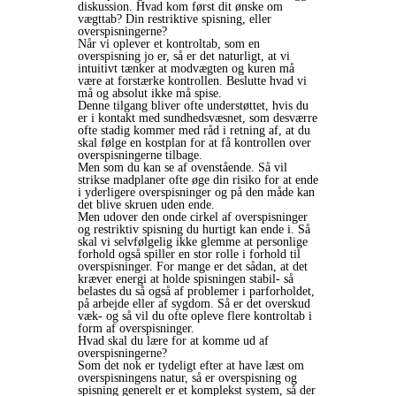
diskussion. Hvad kom først dit ønske om
vægttab? Din restriktive spisning, eller
overspisningerne?
Når vi oplever et kontroltab, som en
overspisning jo er, så er det naturligt, at vi
intuitivt tænker at modvægten og kuren må
være at forstærke kontrollen. Beslutte hvad vi
må og absolut ikke må spise.
Denne tilgang bliver ofte understøttet, hvis du
er i kontakt med sundhedsvæsnet, som desværre
ofte stadig kommer med råd i retning af, at du
skal følge en kostplan for at få kontrollen over
overspisningerne tilbage.
Men som du kan se af ovenstående. Så vil
strikse madplaner ofte øge din risiko for at ende
i yderligere overspisninger og på den måde kan
det blive skruen uden ende.
Men udover den onde cirkel af overspisninger
og restriktiv spisning du hurtigt kan ende i. Så
skal vi selvfølgelig ikke glemme at personlige
forhold også spiller en stor rolle i forhold til
overspisninger. For mange er det sådan, at det
kræver energi at holde spisningen stabil- så
belastes du så også af problemer i parforholdet,
på arbejde eller af sygdom. Så er det overskud
væk- og så vil du ofte opleve flere kontroltab i
form af overspisninger.
Hvad skal du lære for at komme ud af
overspisningerne?
Som det nok er tydeligt efter at have læst om
overspisningens natur, så er overspisning og
spisning generelt er et komplekst system, så der