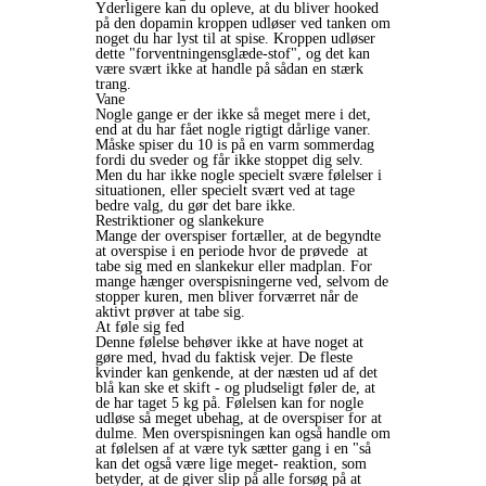
Yderligere kan du opleve, at du bliver hooked
på den dopamin kroppen udløser ved tanken om
noget du har lyst til at spise. Kroppen udløser
dette "forventningensglæde-stof", og det kan
være svært ikke at handle på sådan en stærk
trang.
Vane
Nogle gange er der ikke så meget mere i det,
end at du har fået nogle rigtigt dårlige vaner.
Måske spiser du 10 is på en varm sommerdag
fordi du sveder og får ikke stoppet dig selv.
Men du har ikke nogle specielt svære følelser i
situationen, eller specielt svært ved at tage
bedre valg, du gør det bare ikke.
Restriktioner og slankekure
Mange der overspiser fortæller, at de begyndte
at overspise i en periode hvor de prøvede at
tabe sig med en slankekur eller madplan. For
mange hænger overspisningerne ved, selvom de
stopper kuren, men bliver forværret når de
aktivt prøver at tabe sig.
At føle sig fed
Denne følelse behøver ikke at have noget at
gøre med, hvad du faktisk vejer. De fleste
kvinder kan genkende, at der næsten ud af det
blå kan ske et skift - og pludseligt føler de, at
de har taget 5 kg på. Følelsen kan for nogle
udløse så meget ubehag, at de overspiser for at
dulme. Men overspisningen kan også handle om
at følelsen af at være tyk sætter gang i en "så
kan det også være lige meget- reaktion, som
betyder, at de giver slip på alle forsøg på at