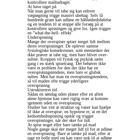
kontrollere madindtaget.
At have taget på.
Når man gerne vil tabe sig kan enhver
vægtøgning trigge massivt ubehag. Selv få
hundrede gram kan udløse en håbløshedsfølelse
og en tendens til at stoppe alle forsøg på at
kontrollere spisningen og give los. Igen trigges
en ”what-the-hell- effekt"
Underspisning
Mange der overspiser spiser meget lidt mellem
deres overspisninger. De oplever samme
fysiologiske konsekvenser, som mennesker der
ikke prøver at tabe sig, men bare bliver over-
sultne. Kroppen vil fysisk og psykisk sætte
gang i en stærk spisetrang. Det behøver ikke
være et problem for den der ikke har en
overspisningstendens, men bare er glubsk
sulten. Men har man en overspisningstendens,
så vil maden ofte trigge yderligere
overspisning.
Ustruktureret tid.
Sådan en søndag uden planer eller en aften
alene hjemme kan være rigtig svær at komme
igennem uden en overspisning.
Studier har vist at struktur og vaner kan hjælpe
til ikke at overspise, en hypotese er, at en del
kedsomhedsspisning opstår og trigger
overspisninger, når der sker for lidt.
At spise noget eller bare tænke på mad
Nogle gange skal der meget lidt til for at udløse
en overspisning. Bare at tænke på mad, eller at
tage en bolle med ost kan være nok til at udløse