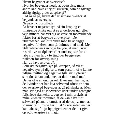
Hvem begynder at overspise?
Hvorfor begynder nogle at overspise, mens
andre kan have et fyldt slikskab, som de iøvrigt
aldrig rigtigt gider at spise af?
Lad os se på, hvem der er sårbare overfor at
begynde at overspise
Negativt kropsbillede
At have et negativt syn på sin krop og et
tilhørende ønske om at se anderledes ud, eller
veje mindre har vist sig at være en medvirkende
faktor for at begynde at overpise . Den
utilfredshed kan ofte være med til at trigge
negative følelser, som så dulmes med mad. Men
utilfredsheden kan også betyde, at man laver
restriktive madplaner eller underspiser for at
tabe sig i en fart - to ting der begge øger
risikoen for overspisning.
Har du lavt selvværd?.
Som det negative syn på kroppen, så vil et
negativt syn på dig selv, som person, ofte kunne
udløse tristhed og negative følelser. Følelser
som du så kan ende med at dulme med mad.
Det er ofte en ond cirkel. Hvor man kan se, at
de kvinder der har lavt selvværd oftest er dem
der overhoved begynder at gå på slankeur. Men
man ser også at selvværdet lider under gentagne
feljslåede slankekure. Jeg ser i min praksis at
mine klienter fortæller, at de kan have fint
selvværd på andre områder af deres liv, men at
jo mindre tiltro de har til at "være sådan en der
kan tabe sig" - jo hyppigere ender de i at give
op og overspise i afmagt.