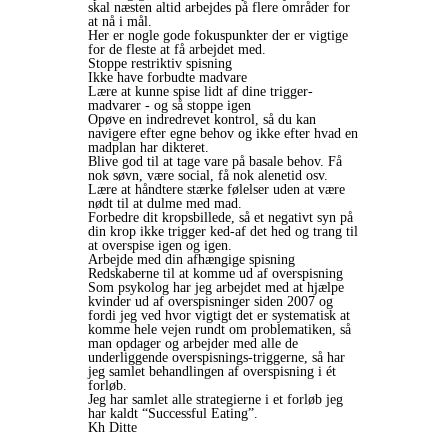
skal næsten altid arbejdes på flere områder for
at nå i mål.
Her er nogle gode fokuspunkter der er vigtige
for de fleste at få arbejdet med.
Stoppe restriktiv spisning
Ikke have forbudte madvare
Lære at kunne spise lidt af dine trigger-
madvarer - og så stoppe igen
Opøve en indredrevet kontrol, så du kan
navigere efter egne behov og ikke efter hvad en
madplan har dikteret.
Blive god til at tage vare på basale behov. Få
nok søvn, være social, få nok alenetid osv.
Lære at håndtere stærke følelser uden at være
nødt til at dulme med mad.
Forbedre dit kropsbillede, så et negativt syn på
din krop ikke trigger ked-af det hed og trang til
at overspise igen og igen.
Arbejde med din afhængige spisning
Redskaberne til at komme ud af overspisning
Som psykolog har jeg arbejdet med at hjælpe
kvinder ud af overspisninger siden 2007 og
fordi jeg ved hvor vigtigt det er systematisk at
komme hele vejen rundt om problematiken, så
man opdager og arbejder med alle de
underliggende overspisnings-triggerne, så har
jeg samlet behandlingen af overspisning i ét
forløb.
Jeg har samlet alle strategierne i et forløb jeg
har kaldt “Successful Eating”.
Kh Ditte