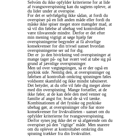
Selvom du ikke opfylder kriterierne for at lide
af tvangsoverspisning kan du sagtens opleve, at
du lider under at overspise.
For det er selvfølgelig ikke sådan, at fordi du
overspiser på en lidt anden måde eller fordi du
måske ikke spiser meget store mængder mad, at
så vil din følelse af ubehag ved kontroltabet
være tilsvarende mindre. Derfor er det efter
min mening vigtigt at søge hjælp før
overspisningerne begynder at få alvorlige
konsekvenser for din trivsel uanset hvordan
overspisningerne ser ud for dig.
Der er jo den bivirkning ved overspisninger at
mange tager på- og har svært ved at tabe sig på
grund af jævnlige overspisninger.
Men ud over vægtøgningen, så er der også en
psykisk side. Nemlig den, at overspisninger og
følelsen af kontroltab omkring spisningen føles
voldsomt skamfuld og ikke mindst tabuiseret.
Det betyder, at du ofte vil føle dig meget alene
med din overspisning. Mange fortæller, at de
ikke føler, at de kan dele den med venner og
familie af angst for, hvad de så vil tænke.
Kombinationen af det fysiske og psykiske
ubehag gør, at overspisninger ofte har store
konsekvenser for livskvaliteten - uanset om du
opfylder kriterierne for tvangsoverspisning.
Derfor synes jeg ikke det er så afgørende om du
overspiser på den "rigtige" måde. Men snarere
om du oplever at kontroltabet omkring din
spisning trækker fra din livskvalitet.