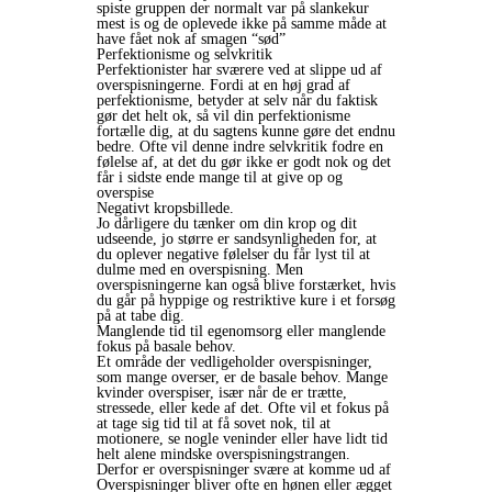
spiste gruppen der normalt var på slankekur
mest is og de oplevede ikke på samme måde at
have fået nok af smagen “sød”
Perfektionisme og selvkritik
Perfektionister har sværere ved at slippe ud af
overspisningerne. Fordi at en høj grad af
perfektionisme, betyder at selv når du faktisk
gør det helt ok, så vil din perfektionisme
fortælle dig, at du sagtens kunne gøre det endnu
bedre. Ofte vil denne indre selvkritik fodre en
følelse af, at det du gør ikke er godt nok og det
får i sidste ende mange til at give op og
overspise
Negativt kropsbillede.
Jo dårligere du tænker om din krop og dit
udseende, jo større er sandsynligheden for, at
du oplever negative følelser du får lyst til at
dulme med en overspisning. Men
overspisningerne kan også blive forstærket, hvis
du går på hyppige og restriktive kure i et forsøg
på at tabe dig.
Manglende tid til egenomsorg eller manglende
fokus på basale behov.
Et område der vedligeholder overspisninger,
som mange overser, er de basale behov. Mange
kvinder overspiser, især når de er trætte,
stressede, eller kede af det. Ofte vil et fokus på
at tage sig tid til at få sovet nok, til at
motionere, se nogle veninder eller have lidt tid
helt alene mindske overspisningstrangen.
Derfor er overspisninger svære at komme ud af
Overspisninger bliver ofte en hønen eller ægget