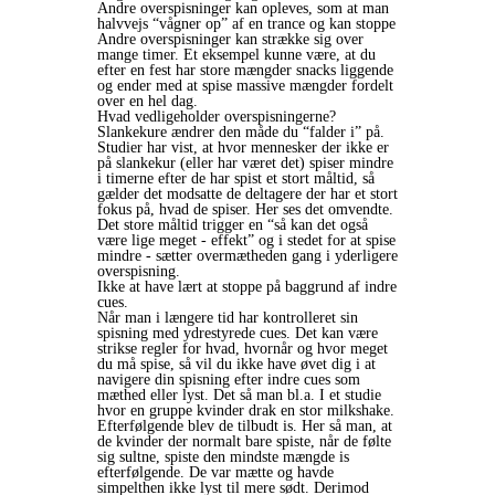
Andre overspisninger kan opleves, som at man
halvvejs “vågner op” af en trance og kan stoppe
Andre overspisninger kan strække sig over
mange timer. Et eksempel kunne være, at du
efter en fest har store mængder snacks liggende
og ender med at spise massive mængder fordelt
over en hel dag.
Hvad vedligeholder overspisningerne?
Slankekure ændrer den måde du “falder i” på.
Studier har vist, at hvor mennesker der ikke er
på slankekur (eller har været det) spiser mindre
i timerne efter de har spist et stort måltid, så
gælder det modsatte de deltagere der har et stort
fokus på, hvad de spiser. Her ses det omvendte.
Det store måltid trigger en “så kan det også
være lige meget - effekt” og i stedet for at spise
mindre - sætter overmætheden gang i yderligere
overspisning.
Ikke at have lært at stoppe på baggrund af indre
cues.
Når man i længere tid har kontrolleret sin
spisning med ydrestyrede cues. Det kan være
strikse regler for hvad, hvornår og hvor meget
du må spise, så vil du ikke have øvet dig i at
navigere din spisning efter indre cues som
mæthed eller lyst. Det så man bl.a. I et studie
hvor en gruppe kvinder drak en stor milkshake.
Efterfølgende blev de tilbudt is. Her så man, at
de kvinder der normalt bare spiste, når de følte
sig sultne, spiste den mindste mængde is
efterfølgende. De var mætte og havde
simpelthen ikke lyst til mere sødt. Derimod