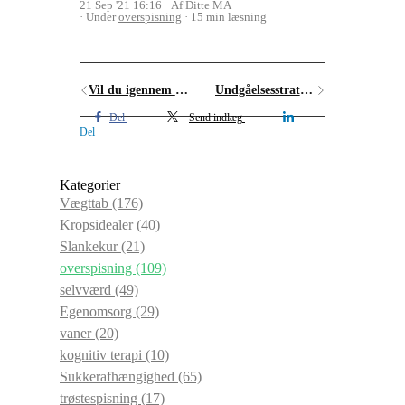
21 Sep '21 16:16
Af Ditte MA
Under
overspisning
15 min læsning
Vil du igennem julen uden at tage på?
Undgåelsesstrategier jeg ikke anbefaler
Del
Send indlæg
Del
Kategorier
Vægttab
(176)
Kropsidealer
(40)
Slankekur
(21)
overspisning
(109)
selvværd
(49)
Egenomsorg
(29)
vaner
(20)
kognitiv terapi
(10)
Sukkerafhængighed
(65)
trøstespisning
(17)