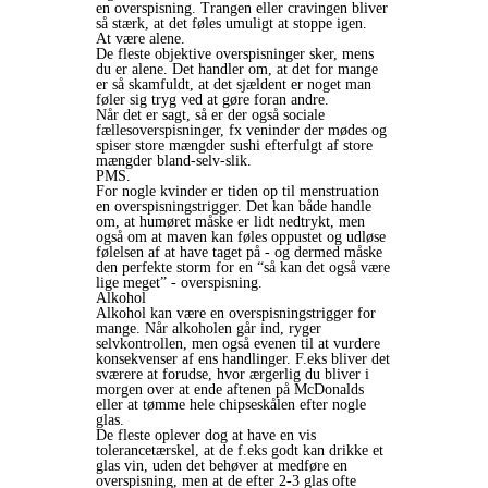
en overspisning. Trangen eller cravingen bliver
så stærk, at det føles umuligt at stoppe igen.
At være alene.
De fleste objektive overspisninger sker, mens
du er alene. Det handler om, at det for mange
er så skamfuldt, at det sjældent er noget man
føler sig tryg ved at gøre foran andre.
Når det er sagt, så er der også sociale
fællesoverspisninger, fx veninder der mødes og
spiser store mængder sushi efterfulgt af store
mængder bland-selv-slik.
PMS.
For nogle kvinder er tiden op til menstruation
en overspisningstrigger. Det kan både handle
om, at humøret måske er lidt nedtrykt, men
også om at maven kan føles oppustet og udløse
følelsen af at have taget på - og dermed måske
den perfekte storm for en “så kan det også være
lige meget” - overspisning.
Alkohol
Alkohol kan være en overspisningstrigger for
mange. Når alkoholen går ind, ryger
selvkontrollen, men også evenen til at vurdere
konsekvenser af ens handlinger. F.eks bliver det
sværere at forudse, hvor ærgerlig du bliver i
morgen over at ende aftenen på McDonalds
eller at tømme hele chipseskålen efter nogle
glas.
De fleste oplever dog at have en vis
tolerancetærskel, at de f.eks godt kan drikke et
glas vin, uden det behøver at medføre en
overspisning, men at de efter 2-3 glas ofte