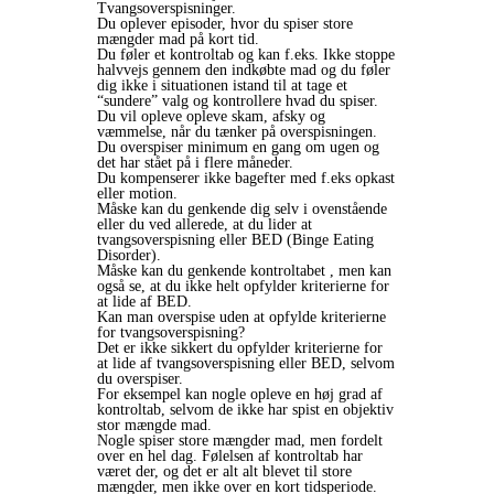
Tvangsoverspisninger.
Du oplever episoder, hvor du spiser store
mængder mad på kort tid.
Du føler et kontroltab og kan f.eks. Ikke stoppe
halvvejs gennem den indkøbte mad og du føler
dig ikke i situationen istand til at tage et
“sundere” valg og kontrollere hvad du spiser.
Du vil opleve opleve skam, afsky og
væmmelse, når du tænker på overspisningen.
Du overspiser minimum en gang om ugen og
det har stået på i flere måneder.
Du kompenserer ikke bagefter med f.eks opkast
eller motion.
Måske kan du genkende dig selv i ovenstående
eller du ved allerede, at du lider at
tvangsoverspisning eller BED (Binge Eating
Disorder).
Måske kan du genkende kontroltabet , men kan
også se, at du ikke helt opfylder kriterierne for
at lide af BED.
Kan man overspise uden at opfylde kriterierne
for tvangsoverspisning?
Det er ikke sikkert du opfylder kriterierne for
at lide af tvangsoverspisning eller BED, selvom
du overspiser.
For eksempel kan nogle opleve en høj grad af
kontroltab, selvom de ikke har spist en objektiv
stor mængde mad.
Nogle spiser store mængder mad, men fordelt
over en hel dag. Følelsen af kontroltab har
været der, og det er alt alt blevet til store
mængder, men ikke over en kort tidsperiode.