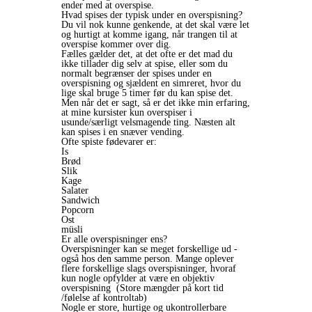
ender med at overspise.
Hvad spises der typisk under en overspisning?
Du vil nok kunne genkende, at det skal være let
og hurtigt at komme igang, når trangen til at
overspise kommer over dig.
Fælles gælder det, at det ofte er det mad du
ikke tillader dig selv at spise, eller som du
normalt begrænser der spises under en
overspisning og sjældent en simreret, hvor du
lige skal bruge 5 timer før du kan spise det.
Men når det er sagt, så er det ikke min erfaring,
at mine kursister kun overspiser i
usunde/særligt velsmagende ting. Næsten alt
kan spises i en snæver vending.
Ofte spiste fødevarer er:
Is
Brød
Slik
Kage
Salater
Sandwich
Popcorn
Ost
müsli
Er alle overspisninger ens?
Overspisninger kan se meget forskellige ud -
også hos den samme person. Mange oplever
flere forskellige slags overspisninger, hvoraf
kun nogle opfylder at være en objektiv
overspisning (Store mængder på kort tid
/følelse af kontroltab)
Nogle er store, hurtige og ukontrollerbare