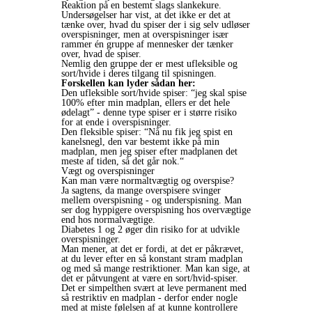
Reaktion på en bestemt slags slankekure.
Undersøgelser har vist, at det ikke er det at
tænke over, hvad du spiser der i sig selv udløser
overspisninger, men at overspisninger især
rammer én gruppe af mennesker der tænker
over, hvad de spiser.
Nemlig den gruppe der er mest ufleksible og
sort/hvide i deres tilgang til spisningen.
Forskellen kan lyder sådan her:
Den ufleksible sort/hvide spiser: “jeg skal spise
100% efter min madplan, ellers er det hele
ødelagt” - denne type spiser er i større risiko
for at ende i overspisninger.
Den fleksible spiser: “Nå nu fik jeg spist en
kanelsnegl, den var bestemt ikke på min
madplan, men jeg spiser efter madplanen det
meste af tiden, så det går nok.“
Vægt og overspisninger
Kan man være normaltvægtig og overspise?
Ja sagtens, da mange overspisere svinger
mellem overspisning - og underspisning. Man
ser dog hyppigere overspisning hos overvægtige
end hos normalvægtige.
Diabetes 1 og 2 øger din risiko for at udvikle
overspisninger.
Man mener, at det er fordi, at det er påkrævet,
at du lever efter en så konstant stram madplan
og med så mange restriktioner. Man kan sige, at
det er påtvungent at være en sort/hvid-spiser.
Det er simpelthen svært at leve permanent med
så restriktiv en madplan - derfor ender nogle
med at miste følelsen af at kunne kontrollere