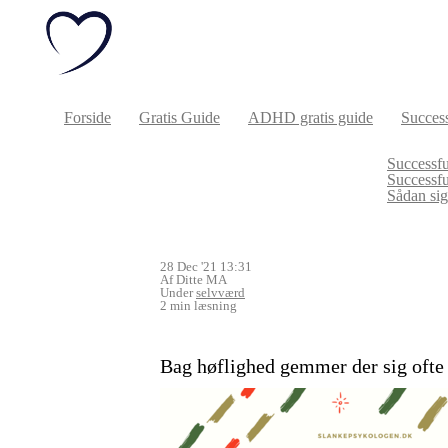
Forside
Gratis Guide
ADHD gratis guide
Success
Successfu
Successf
Sådan sige
28 Dec '21 13:31
Af Ditte MA
Under
selvværd
2 min læsning
Bag høflighed gemmer der sig ofte