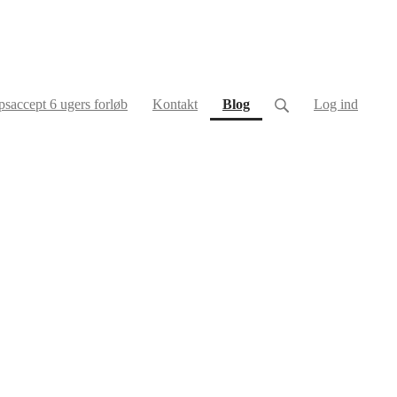
(current)
saccept 6 ugers forløb
Kontakt
Blog
Log ind