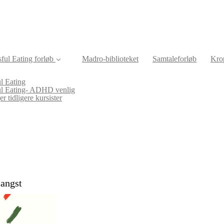
ful Eating forløb
Madro-biblioteket
Samtaleforløb
Krop
l Eating
ul Eating- ADHD venlig
r tidligere kursister
 angst