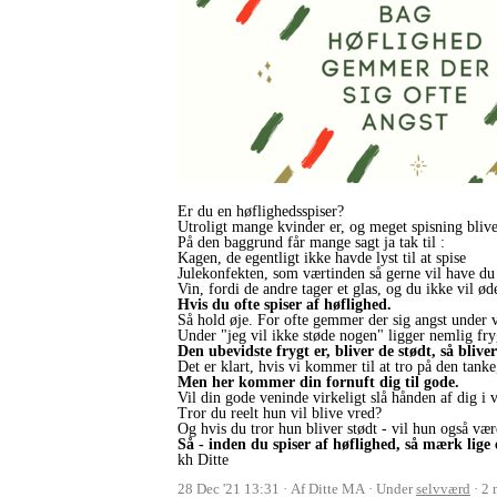
Er du en høflighedsspiser?
Utroligt mange kvinder er, og meget spisning blive
På den baggrund får mange sagt ja tak til :
Kagen, de egentligt ikke havde lyst til at spise
Julekonfekten, som værtinden så gerne vil have d
Vin, fordi de andre tager et glas, og du ikke vil 
Hvis du ofte spiser af høflighed.
Så hold øje. For ofte gemmer der sig angst under 
Under "jeg vil ikke støde nogen" ligger nemlig frygt
Den ubevidste frygt er, bliver de stødt, så blive
Det er klart, hvis vi kommer til at tro på den tanke,
Men her kommer din fornuft dig til gode.
Vil din gode veninde virkeligt slå hånden af dig i 
Tror du reelt hun vil blive vred?
Og hvis du tror hun bliver stødt - vil hun også vær
Så - inden du spiser af høflighed, så mærk lige
kh Ditte
28 Dec '21 13:31
Af Ditte MA
Under
selvværd
2 