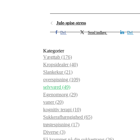
Jule-spise-stress
Del
Send indlæg
Del
Kategorier
Vægttab
(176)
Kropsidealer
(40)
Slankekur
(21)
overspisning
(109)
selvværd
(49)
Egenomsorg
(29)
vaner
(20)
kognitiv terapi
(10)
Sukkerafhængighed
(65)
trøstespisning
(17)
Diverse
(3)
Få krammet på din sukkertrang
(26)