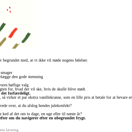
r begrundet med, at vi ikke vil støde nogens følelser.
u smager
ødelægge den gode stemning
vores høflige valg.
en for, hvad der vil ske, hvis de skulle blive stødt.
r det forfærdeligt.
 så virker et par ekstra vanillekranse, som en lille pris at betale for at bevare e
vrede over, at du afslog hendes julekonfekt?
e ked af det om to dage, en uge eller til næste år?
 efter om du navigerer efter en ubegrundet frygt.
min læsning