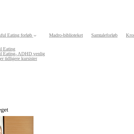
ful Eating forløb
Madro-biblioteket
Samtaleforløb
Krop
l Eating
ul Eating- ADHD venlig
r tidligere kursister
eget