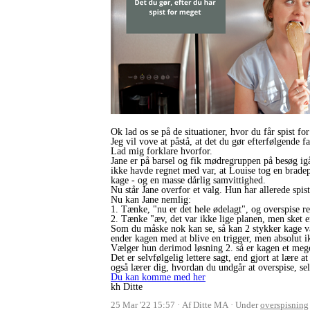
Ok lad os se på de situationer, hvor du får spist fo
Jeg vil vove at påstå, at det du gør efterfølgende f
Lad mig forklare hvorfor.
Jane er på barsel og fik mødregruppen på besøg igå
ikke havde regnet med var, at Louise tog en brade
kage - og en masse dårlig samvittighed.
Nu står Jane overfor et valg. Hun har allerede spi
Nu kan Jane nemlig:
1. Tænke, "nu er det hele ødelagt", og overspise 
2. Tænke "æv, det var ikke lige planen, men sket er
Som du måske nok kan se, så kan 2 stykker kage v
ender kagen med at blive en trigger, men absolut 
Vælger hun derimod løsning 2. så er kagen et meget 
Det er selvfølgelig lettere sagt, end gjort at lære
også lærer dig, hvordan du undgår at overspise, se
Du kan komme med her
kh Ditte
25 Mar '22 15:57
Af Ditte MA
Under
overspisning