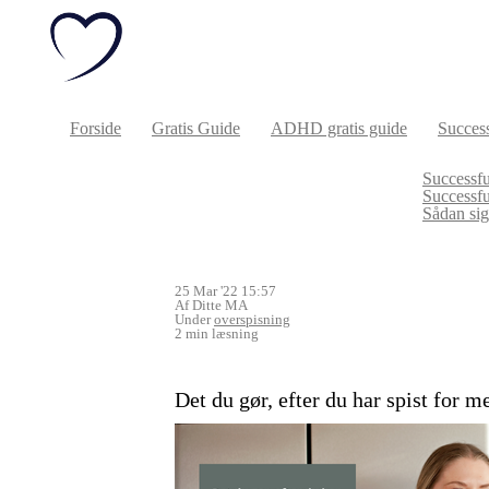
Forside
Gratis Guide
ADHD gratis guide
Success
Successfu
Successf
Sådan sige
25 Mar '22 15:57
Af Ditte MA
Under
overspisning
2 min læsning
Det du gør, efter du har spist for m