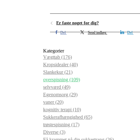
Er faste noget for dig?
Del
Send indlæg
Del
Kategorier
Vægttab
(176)
Kropsidealer
(40)
Slankekur
(21)
overspisning
(109)
selvværd
(49)
Egenomsorg
(29)
vaner
(20)
kognitiv terapi
(10)
Sukkerafhængighed
(65)
trøstespisning
(17)
Diverse
(3)
Få krammet på din sukkertrang
(26)