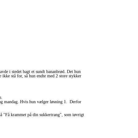
avde i stedet bagt et sundt bananbrød. Det hun
ikke stå for, så hun endte med 2 store stykker
en.
 og mandag. Hvis hun vælger løsning 1. Derfor
e på "Få krammet på din sukkertrang", som iøvrigt