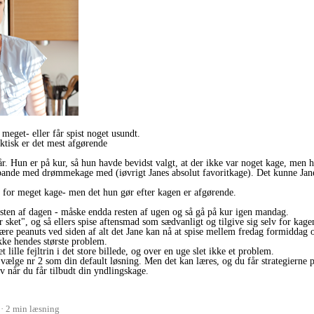
r meget- eller får spist noget usundt.
aktisk er det mest afgørende
r. Hun er på kur, så hun havde bevidst valgt, at der ikke var noget kage, men h
pande med drømmekage med (iøvrigt Janes absolut favoritkage). Det kunne Jane 
st for meget kage- men det hun gør efter kagen er afgørende.
resten af dagen - måske endda resten af ugen og så gå på kur igen mandag.
 sket", og så ellers spise aftensmad som sædvanligt og tilgive sig selv for kag
ære peanuts ved siden af alt det Jane kan nå at spise mellem fredag formiddag
ikke hendes største problem.
lille fejltrin i det store billede, og over en uge slet ikke et problem.
 at vælge nr 2 som din default løsning. Men det kan læres, og du får strategiern
lv når du får tilbudt din yndlingskage.
2 min læsning