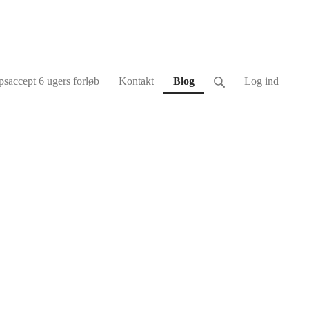
(current)
saccept 6 ugers forløb
Kontakt
Blog
Log ind