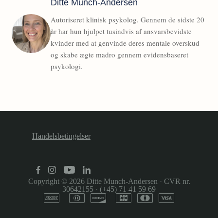
Ditte Munch-Andersen
Autoriseret klinisk psykolog. Gennem de sidste 20
år har hun hjulpet tusindvis af ansvarsbevidste
kvinder med at genvinde deres mentale overskud
og skabe ægte madro gennem evidensbaseret
psykologi.
Handelsbetingelser
Copyright © 2026
Ditte Munch-Andersen
·
CVR nr.
30642155
·
(+45) 71 41 59 69