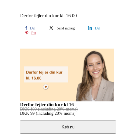
Derfor fejler din kur kl. 16.00
Del
Send indlæg
Del
Pin
Derfor fejler din kur kl 16
DKK
199
(including 20% moms)
DKK
99
(including 20% moms)
Køb nu