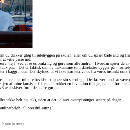
m du drikker gløg til julehyggen på skolen, eller om du spiser både and og fl
f at ville passe ind.
ærre "fejl" ved at se os omkring og gøre som alle andre. Hvordan spiser de an
e faux pas. Det er faktisk samme mekanisme som dåselatter bygger på - for selvom 
tter i baggrunden. Det skyldes, at vi ikke kan løsrive os fra vores instinkt omkr
.
ste -mere eller mindre bevidst - tilpasse sin spisning. Det kræver mod, at være d
 (en af mine kursister fik endda trukket en invitation tilbage, da hun fortalte
is 3 æbleskiver fordi de andre gør det.
ller takke helt nej tak), uden at det udløser overspisninger senere på dagen.
 onlineforløb “Successful eating”.
2 min læsning