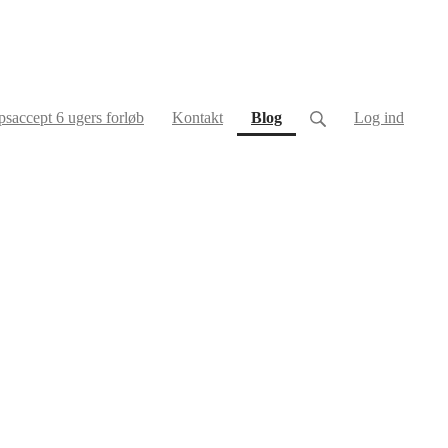
(current)
saccept 6 ugers forløb
Kontakt
Blog
Log ind