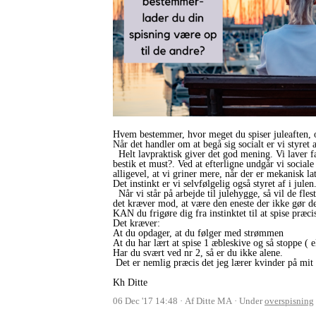
Hvem bestemmer, hvor meget du spiser juleaften, o
Når det handler om at begå sig socialt er vi styret a
Helt lavpraktisk giver det god mening. Vi laver f
bestik et must?. Ved at efterligne undgår vi social
alligevel, at vi griner mere, når der er mekanisk la
Det instinkt er vi selvfølgelig også styret af i julen
Når vi står på arbejde til julehygge, så vil de fle
det kræver mod, at være den eneste der ikke gør det
KAN du frigøre dig fra instinktet til at spise præc
Det kræver:
At du opdager, at du følger med strømmen
At du har lært at spise 1 æbleskive og så stoppe ( e
Har du svært ved nr 2, så er du ikke alene.
Det er nemlig præcis det jeg lærer kvinder på mit
Kh Ditte
06 Dec '17 14:48
Af Ditte MA
Under
overspisning