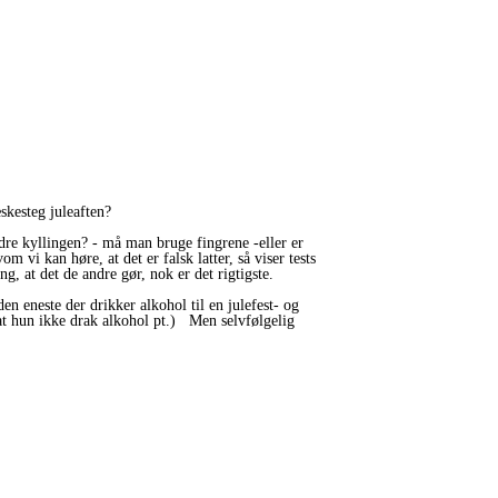
æskesteg juleaften?
dre kyllingen? - må man bruge fingrene -eller er
vi kan høre, at det er falsk latter, så viser tests
ing, at det de andre gør, nok er det rigtigste.
en eneste der drikker alkohol til en julefest- og
, at hun ikke drak alkohol pt.) Men selvfølgelig