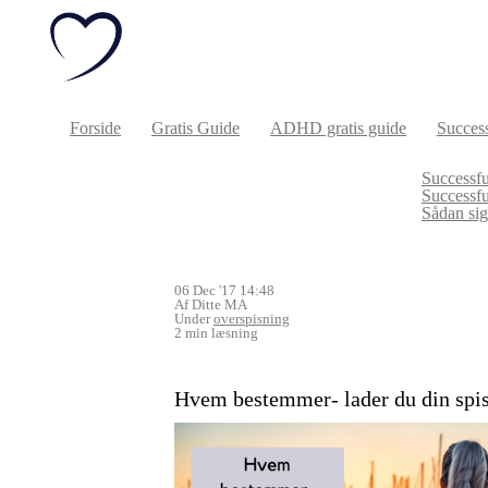
Forside
Gratis Guide
ADHD gratis guide
Success
Successfu
Successf
Sådan sige
06 Dec '17 14:48
Af Ditte MA
Under
overspisning
2 min læsning
Hvem bestemmer- lader du din spis