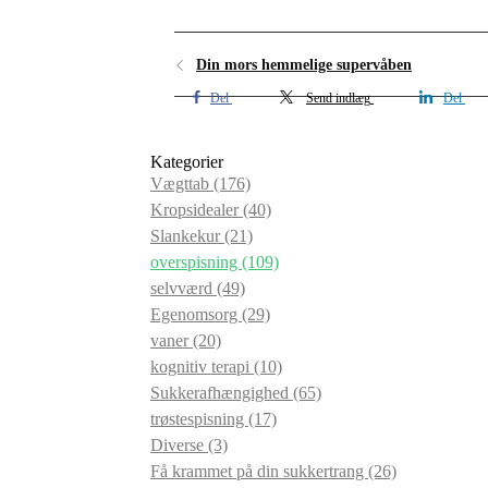
Din mors hemmelige supervåben
Del
Send indlæg
Del
Kategorier
Vægttab
(176)
Kropsidealer
(40)
Slankekur
(21)
overspisning
(109)
selvværd
(49)
Egenomsorg
(29)
vaner
(20)
kognitiv terapi
(10)
Sukkerafhængighed
(65)
trøstespisning
(17)
Diverse
(3)
Få krammet på din sukkertrang
(26)