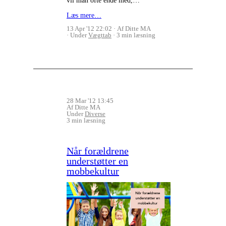
vil man ofte ende med,…
Læs mere…
13 Apr '12 22:02
Af Ditte MA
Under
Vægttab
3 min læsning
28 Mar '12 13:45
Af Ditte MA
Under
Diverse
3 min læsning
Når forældrene
understøtter en
mobbekultur