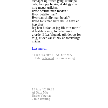
teenager og første gang skulle på
cafe, kan jeg huske, at det gjorde
mig meget usikker.
Hvor bestilte man maden?
Hvor betalte man?
Hvordan skulle man betale?
Hvad hvis man bare skulle have en
kop the?.
Jeg kan huske, at jeg fik min mor til
at forklare mig, hvordan man
gjorde. Efterfølgende gik det op for
mig, at der var et hav af forskellige
måder…
Læs mere…
31 Jan '13 20:57
Af Ditte MA
Under
selvværd
5 min læsning
15 Aug '12 10:33
Af Ditte MA
Under
Vægttab
2 min læsning