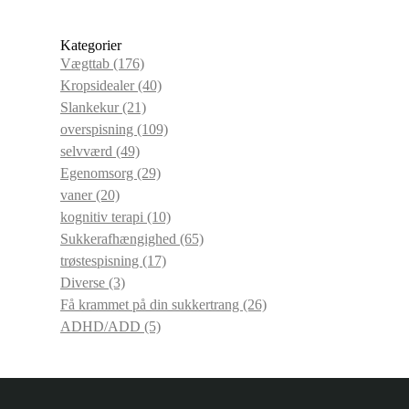
Kategorier
Vægttab
(176)
Kropsidealer
(40)
Slankekur
(21)
overspisning
(109)
selvværd
(49)
Egenomsorg
(29)
vaner
(20)
kognitiv terapi
(10)
Sukkerafhængighed
(65)
trøstespisning
(17)
Diverse
(3)
Få krammet på din sukkertrang
(26)
ADHD/ADD
(5)