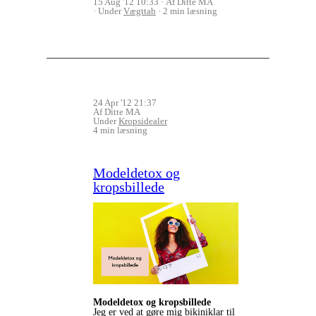
15 Aug '12 10:33
Af Ditte MA
Under
Vægttab
2 min læsning
24 Apr '12 21:37
Af Ditte MA
Under
Kropsidealer
4 min læsning
Modeldetox og
kropsbillede
Modeldetox og kropsbillede
Jeg er ved at gøre mig bikiniklar til