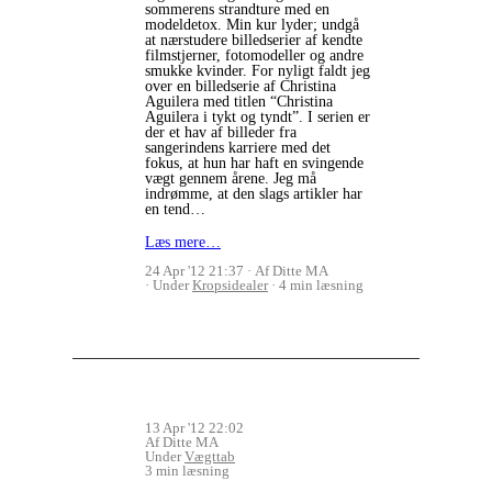
sommerens strandture med en
modeldetox. Min kur lyder; undgå
at nærstudere billedserier af kendte
filmstjerner, fotomodeller og andre
smukke kvinder. For nyligt faldt jeg
over en billedserie af Christina
Aguilera med titlen “Christina
Aguilera i tykt og tyndt”. I serien er
der et hav af billeder fra
sangerindens karriere med det
fokus, at hun har haft en svingende
vægt gennem årene. Jeg må
indrømme, at den slags artikler har
en tend…
Læs mere…
24 Apr '12 21:37
Af Ditte MA
Under
Kropsidealer
4 min læsning
13 Apr '12 22:02
Af Ditte MA
Under
Vægttab
3 min læsning