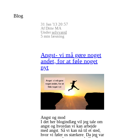
Blog
31 Jan '13 20:57
Af Ditte MA
Under
selvværd
5 min læsning
Angst- vi må gøre noget
andet, for at føle noget
nyt
Angst og mod
I det her blogindlæg vil jeg tale om
angst og hvordan vi kan arbejde
med angst. Så vi kan nå til et sted,
hvor vi føler os stærkere. Da jeg var