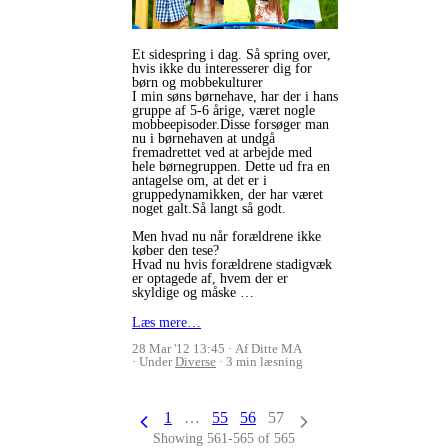
Et sidespring i dag. Så spring over,
hvis ikke du interesserer dig for
børn og mobbekulturer
I min søns børnehave, har der i hans
gruppe af 5-6 årige, været nogle
mobbeepisoder.Disse forsøger man
nu i børnehaven at undgå
fremadrettet ved at arbejde med
hele børnegruppen. Dette ud fra en
antagelse om, at det er i
gruppedynamikken, der har været
noget galt.Så langt så godt.
Men hvad nu når forældrene ikke
køber den tese?
Hvad nu hvis forældrene stadigvæk
er optagede af, hvem der er
skyldige og måske …
Læs mere…
28 Mar '12 13:45
Af Ditte MA
Under
Diverse
3 min læsning
1
…
55
56
57
Showing 561-565 of 565